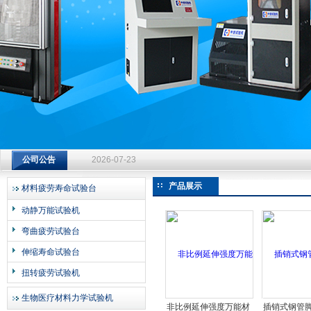
济南中创工业测试系统有限公司
钻杆扭转试验台选型指南：从额定扭矩到加载频率的工况适配
公司公告
2026-07-23
钻杆扭转试验台选型指南：从额定扭矩到加载频率的工况适配
产品展示
材料疲劳寿命试验台
2026-07-23
动静万能试验机
钻杆扭转试验台选型指南：从额定扭矩到加载频率的工况适配
弯曲疲劳试验台
2026-07-23
伸缩寿命试验台
扭转疲劳试验机
生物医疗材料力学试验机
非比例延伸强度万能材
插销式钢管