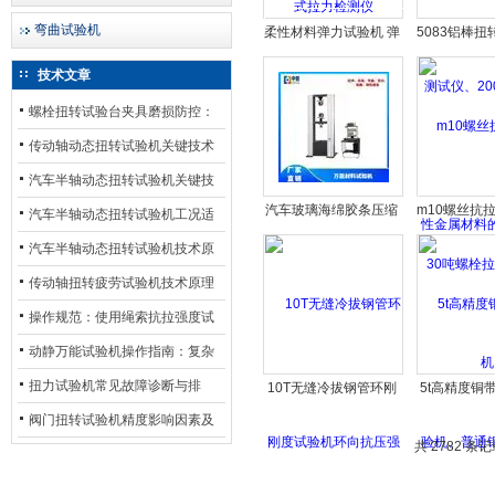
弯曲试验机
柔性材料弹力试验机 弹
5083铝棒
簧拉压力测试机
仪、2000
技术文章
属材料的扭
螺栓扭转试验台夹具磨损防控：
材质选型与表面处理的耐用性优
传动轴动态扭转试验机关键技术
化
及产业落地应用
汽车半轴动态扭转试验机关键技
汽车玻璃海绵胶条压缩
m10螺丝抗拉
术及产业落地应用
汽车半轴动态扭转试验机工况适
变形试验机
吨螺栓拉
配与质控应用探析
汽车半轴动态扭转试验机技术原
理与行业应用
传动轴扭转疲劳试验机技术原理
与行业应用
操作规范：使用绳索抗拉强度试
验机的完整测试步骤
动静万能试验机操作指南：复杂
动态测试的标准化流程
扭力试验机常见故障诊断与排
10T无缝冷拔钢管环刚
5t高精度铜
度试验机环向抗压强度
机、普通铜
除：从传感器信号异常到机械传
阀门扭转试验机精度影响因素及
伸长率性
共 2782 条记
动问题
提升策略