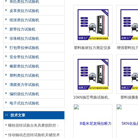
布匹类拉力试验机
验机用途
生产
皮革类拉力试验机
纸张类拉力试验机
胶带拉力试验机
珍珠棉拉力试验机
打包带拉伸试验机
塑料板材拉力测定仪多
增强塑料拉
少钱一台
仪功能
安全带拉力试验机
橡胶类拉力试验机
塑料类拉力试验机
薄膜类力学试验机
编织袋拉力试验机
10kN抽芯弯曲试验机、
塑料袋撕
电子式拉力试验机
2T/5t/10吨材料万能力
5000N材
学测试仪器
技术文章
螺栓扭转试验台夹具磨损防控：
材质选型与表面处理的耐用性优
传动轴动态扭转试验机关键技术