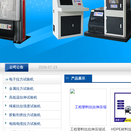
济南中创工业测试系统有限公司
钻杆扭转试验台选型指南：从额定扭矩到加载频率的工况适配
公司公告
2026-07-23
钻杆扭转试验台选型指南：从额定扭矩到加载频率的工况适配
产品展示
电子拉力试验机
2026-07-23
金属拉力试验机
钻杆扭转试验台选型指南：从额定扭矩到加载频率的工况适配
高低温拉伸试验机
2026-07-23
绳索抗拉强度试验机
胶黏剂类拉力试验机
电线电缆拉力试验机
工程塑料抗拉伸压缩试
HDPE材料