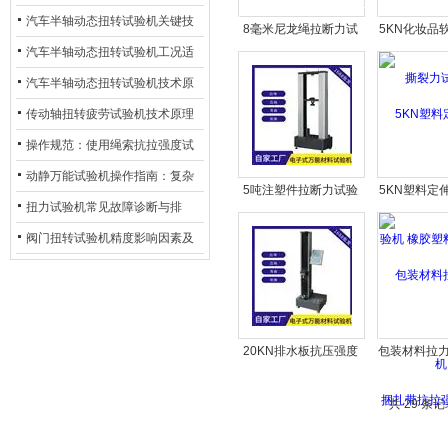
化
及产业落地应用
汽车半轴动态扭转试验机关键技
8毫米尼龙绳拉断力试
5KN化妆品
术及产业落地应用
汽车半轴动态扭转试验机工况适
验机
裂力试
配与质控应用探析
汽车半轴动态扭转试验机技术原
理与行业应用
传动轴扭转疲劳试验机技术原理
与行业应用
操作规范：使用绳索抗拉强度试
验机的完整测试步骤
动静万能试验机操作指南：复杂
5吨注塑件拉断力试验
5KN塑料定
动态测试的标准化流程
扭力试验机常见故障诊断与排
机 破断力拉伸测试机
机 橡胶塑料
除：从传感器信号异常到机械传
阀门扭转试验机精度影响因素及
动问题
提升策略
20KN排水板抗压强度
包装材料拉力
试验机 万能拉力测试机
扎带抗拉强
共 29 条