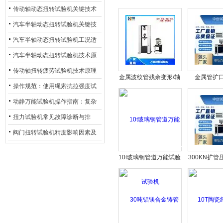
材质选型与表面处理的耐用性优
传动轴动态扭转试验机关键技术
里买
质有
化
及产业落地应用
汽车半轴动态扭转试验机关键技
术及产业落地应用
汽车半轴动态扭转试验机工况适
配与质控应用探析
汽车半轴动态扭转试验机技术原
理与行业应用
传动轴扭转疲劳试验机技术原理
金属波纹管残余变形/轴
金属管扩
与行业应用
操作规范：使用绳索抗拉强度试
向位移试验机、山东济
（GBT 242-
验机的完整测试步骤
南厂家实力打造
管 扩口试
动静万能试验机操作指南：复杂
动态测试的标准化流程
扭力试验机常见故障诊断与排
除：从传感器信号异常到机械传
阀门扭转试验机精度影响因素及
动问题
提升策略
10t玻璃钢管道万能试验
300KN扩
机
形试验机、
压抗剪强度