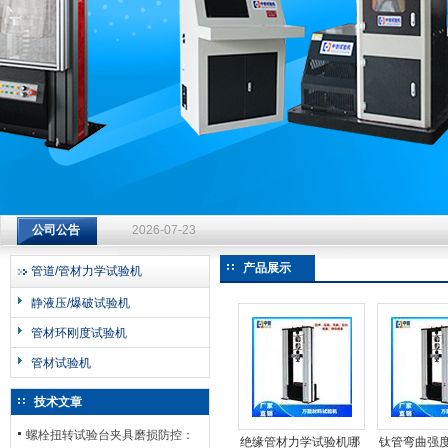
济南中创工业测试系统有限公司
钻杆扭转试验台选型指南：从额定扭矩到加载频率的工况适配
2026-07-23
公司公告
钻杆扭转试验台选型指南：从额定扭矩到加载频率的工况适配
2026-07-23
产品展示
管道/管材力学试验机
钻杆扭转试验台选型指南：从额定扭矩到加载频率的工况适配
静液压/爆破试验机
2026-07-23
管材环刚度试验机
管材试验机
技术文章
螺栓扭转试验台夹具磨损防控：
绝缘管材力学试验机哪
钛管弯曲强