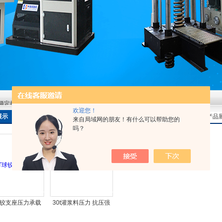
额定扭矩到加载频率的工况适配逻辑
欢迎您！
额定扭矩到加载频率的工况适配逻辑
展示
当前位置：
首页
>
产品
来自局域网的朋友！有什么可以帮助您的
吗？
额定扭矩到加载频率的工况适配逻辑
球铰支座压力承载
30t灌浆料压力 抗压强
力试验机
度试验机