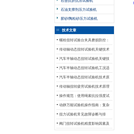
石墨抗折抗压试验机
石油支撑剂压力试验机
胶砂/陶粒砂压力试验机
技术文章
螺栓扭转试验台夹具磨损防控：
材质选型与表面处理的耐用性优
传动轴动态扭转试验机关键技术
化
及产业落地应用
汽车半轴动态扭转试验机关键技
术及产业落地应用
汽车半轴动态扭转试验机工况适
配与质控应用探析
汽车半轴动态扭转试验机技术原
理与行业应用
传动轴扭转疲劳试验机技术原理
与行业应用
操作规范：使用绳索抗拉强度试
验机的完整测试步骤
动静万能试验机操作指南：复杂
动态测试的标准化流程
扭力试验机常见故障诊断与排
除：从传感器信号异常到机械传
阀门扭转试验机精度影响因素及
动问题
提升策略