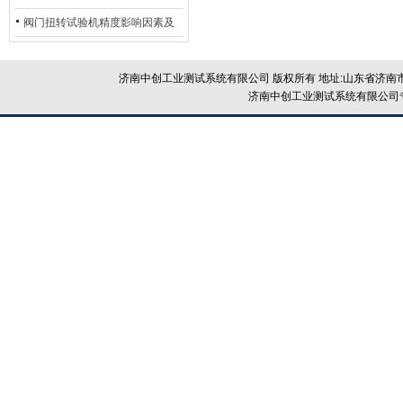
除：从传感器信号异常到机械传
阀门扭转试验机精度影响因素及
动问题
提升策略
济南中创工业测试系统有限公司 版权所有 地址:山东省济南市
济南中创工业测试系统有限公司