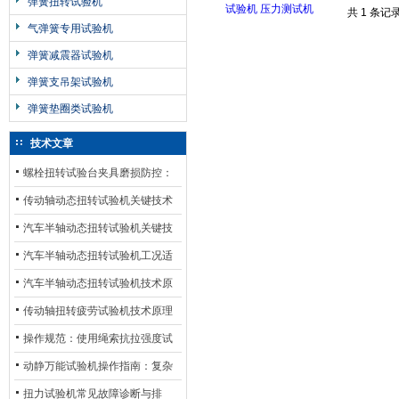
弹簧扭转试验机
共 1 条记
气弹簧专用试验机
弹簧减震器试验机
弹簧支吊架试验机
弹簧垫圈类试验机
技术文章
螺栓扭转试验台夹具磨损防控：
材质选型与表面处理的耐用性优
传动轴动态扭转试验机关键技术
化
及产业落地应用
汽车半轴动态扭转试验机关键技
术及产业落地应用
汽车半轴动态扭转试验机工况适
配与质控应用探析
汽车半轴动态扭转试验机技术原
理与行业应用
传动轴扭转疲劳试验机技术原理
与行业应用
操作规范：使用绳索抗拉强度试
验机的完整测试步骤
动静万能试验机操作指南：复杂
动态测试的标准化流程
扭力试验机常见故障诊断与排