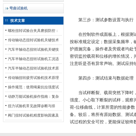
弯曲试验机
第三步：测试参数设置与执行
技术文章
螺栓扭转试验台夹具磨损防控：
在控制软件或面板上，根据测试
材质选型与表面处理的耐用性优
传动轴动态扭转试验机关键技术
按标准规定设定；数据采集频率，
护措施完备，操作者及旁观者均处
化
及产业落地应用
汽车半轴动态扭转试验机关键技
密切监控载荷和位移的增长情况，
术及产业落地应用
汽车半轴动态扭转试验机工况适
注意听是否有异常声响。测试应持
配与质控应用探析
汽车半轴动态扭转试验机技术原
理与行业应用
传动轴扭转疲劳试验机技术原理
第四步：测试结束与数据处理
与行业应用
操作规范：使用绳索抗拉强度试
当试样断裂、载荷突然下降时
验机的完整测试步骤
动静万能试验机操作指南：复杂
强度。小心取下断裂的试样，观察
动态测试的标准化流程
扭力试验机常见故障诊断与排
荷-位移曲线，计算所需的性能参
备。较后，将所有原始数据、测试
除：从传感器信号异常到机械传
阀门扭转试验机精度影响因素及
试过程的安全可控，更能保证较终
动问题
提升策略