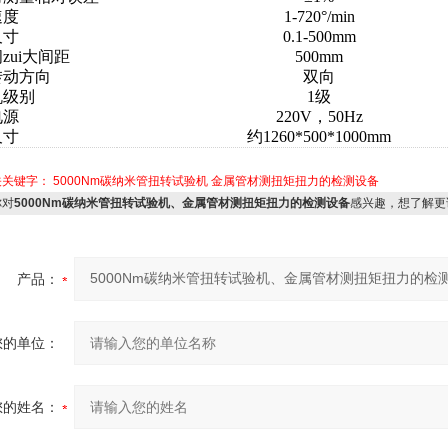
速度
1-720°/min
尺寸
0.1-500mm
zui大间距
500mm
转动方向
双向
机级别
1级
电源
220V，50Hz
尺寸
约1260*500*1000mm
关关键字：
5000Nm碳纳米管扭转试验机
金属管材测扭矩扭力的检测设备
对
5000Nm碳纳米管扭转试验机、金属管材测扭矩扭力的检测设备
感兴趣，想了解更
产品：
您的单位：
您的姓名：