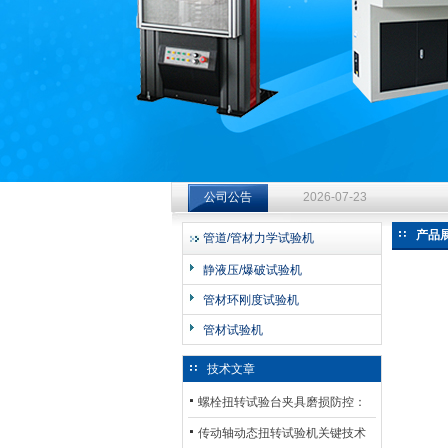
济南中创工业测试系统有限公司
钻杆扭转试验台选型指南：从
公司公告
2026-07-23
钻杆扭转试验台选型指南：从
产品
管道/管材力学试验机
2026-07-23
静液压/爆破试验机
钻杆扭转试验台选型指南：从
管材环刚度试验机
2026-07-23
管材试验机
技术文章
螺栓扭转试验台夹具磨损防控：
材质选型与表面处理的耐用性优
传动轴动态扭转试验机关键技术