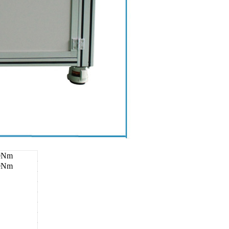
0Nm
0Nm