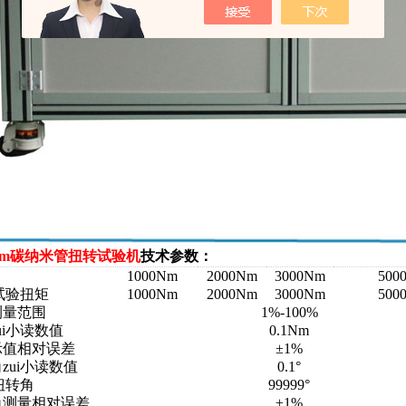
0Nm碳纳米管扭转试验机
技术参数：
1000Nm
2000Nm
3000Nm
500
大试验扭矩
1000Nm
2000Nm
3000Nm
500
测量范围
1%-100%
ui小读数值
0.1Nm
示值相对误差
±1%
zui小读数值
0.1°
大扭转角
99999°
角测量相对误差
±1%