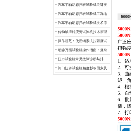
化
及产业落地应用
汽车半轴动态扭转试验机关键技
术及产业落地应用
汽车半轴动态扭转试验机工况适
500
配与质控应用探析
汽车半轴动态扭转试验机技术原
500
理与行业应用
传动轴扭转疲劳试验机技术原理
500
与行业应用
操作规范：使用绳索抗拉强度试
广泛
扭强
验机的完整测试步骤
动静万能试验机操作指南：复杂
500
动态测试的标准化流程
扭力试验机常见故障诊断与排
1、适
2、
除：从传感器信号异常到机械传
阀门扭转试验机精度影响因素及
3、
动问题
提升策略
矩—
4、
5、
6、
储，
7、打
500