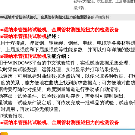
获得Z大扭矩、抗扭强度、上屈服强度
据报告。
0Nm碳纳米管扭转试验机、金属管材测扭矩扭力的检测设备
的详细资料：
0Nm碳纳米管扭转试验机、金属管材测扭矩扭力的检测设备
0Nm碳纳米管扭转试验机
描述：
应用于焊接点、弹簧钢、钢丝绳、钢丝、电线、电缆等各类材料进行
度、上屈服强度和下屈服强度等性能参数；并可以打印详细的数
0Nm碳纳米管扭转试验机
功能介绍：
用于WINDOWS平台的中文试验软件，实现试验数据采集处理。
可实时采集试验数据、运算处理、实时显示并打印结果报告。
曲线遍历：可用鼠标对曲线数据逐点访问，以便求取各种数据。扭
角度的关系，能方便地在曲线上找到所求数据点；可方便地对曲
根据需要可随时对扭矩、角度测量通道进行手动或自动清零。
自动存盘：试验条件、试验数据自动存盘，需要时可随时调出。
批量试验：试验条件设定后，可依次完成一批样品的试验，试验条
随时调用，再次试验无须设置。
印试验报表。
0Nm碳纳米管扭转试验机、金属管材测扭矩扭力的检测设备