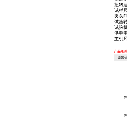
扭转
试样
夹头间
试验
试验
供电
主机
产品相
如果你