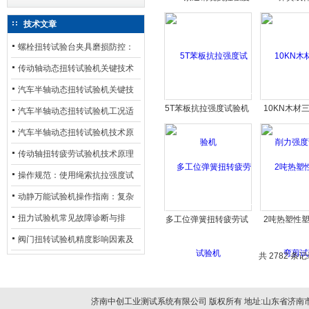
试验机
验设备生产
技术文章
螺栓扭转试验台夹具磨损防控：
材质选型与表面处理的耐用性优
传动轴动态扭转试验机关键技术
化
及产业落地应用
汽车半轴动态扭转试验机关键技
5T苯板抗拉强度试验机
10KN木材
术及产业落地应用
汽车半轴动态扭转试验机工况适
力强度
配与质控应用探析
汽车半轴动态扭转试验机技术原
理与行业应用
传动轴扭转疲劳试验机技术原理
与行业应用
操作规范：使用绳索抗拉强度试
验机的完整测试步骤
动静万能试验机操作指南：复杂
动态测试的标准化流程
扭力试验机常见故障诊断与排
多工位弹簧扭转疲劳试
2吨热塑性
验机
剪试
除：从传感器信号异常到机械传
阀门扭转试验机精度影响因素及
共 2782 条记
动问题
提升策略
济南中创工业测试系统有限公司 版权所有 地址:山东省济南市