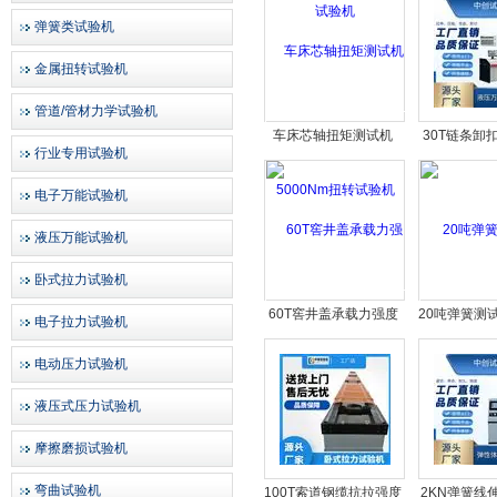
弹簧类试验机
金属扭转试验机
管道/管材力学试验机
车床芯轴扭矩测试机
30T链条卸
行业专用试验机
5000Nm扭转试验机
试验机 万
电子万能试验机
液压万能试验机
卧式拉力试验机
60T窖井盖承载力强度
20吨弹簧测
电子拉力试验机
检测试验机
力试
电动压力试验机
液压式压力试验机
摩擦磨损试验机
弯曲试验机
100T索道钢缆抗拉强度
2KN弹簧线