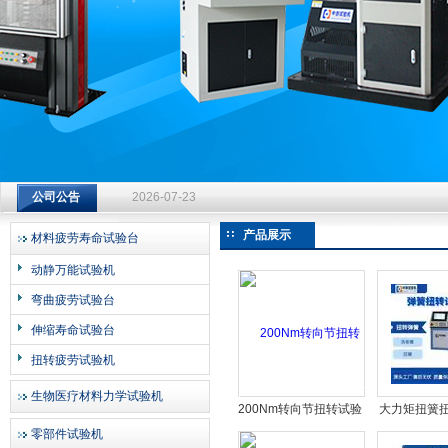
济南中创工业测试系统有限公司
钻杆扭转试验台选型指南：从额定扭矩到加载频率的工况适配
2026-07-23
公司公告
钻杆扭转试验台选型指南：从额定扭矩到加载频率的工况适配
产品展示
材料疲劳寿命试验台
2026-07-23
动静万能试验机
钻杆扭转试验台选型指南：从额定扭矩到加载频率的工况适配
弯曲疲劳试验台
2026-07-23
伸缩寿命试验台
扭转疲劳试验机
生物医疗材料力学试验机
200Nm转向节扭转试验
大力矩扭簧
机
生产企
零部件试验机