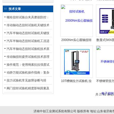
试验机
吨电子拉
技术文章
螺栓扭转试验台夹具磨损防控：
材质选型与表面处理的耐用性优
传动轴动态扭转试验机关键技术
化
及产业落地应用
汽车半轴动态扭转试验机关键技
2000Nm实心圆轴扭转
数显式5KN
术及产业落地应用
汽车半轴动态扭转试验机工况适
试验机
拉伸试验机
配与质控应用探析
汽车半轴动态扭转试验机技术原
理与行业应用
传动轴扭转疲劳试验机技术原理
与行业应用
操作规范：使用绳索抗拉强度试
验机的完整测试步骤
动静万能试验机操作指南：复杂
动态测试的标准化流程
扭力试验机常见故障诊断与排
10T槽钢拉力试验机 拉
不锈钢管扭力
伸屈服强度测试机
子扭转
除：从传感器信号异常到机械传
阀门扭转试验机精度影响因素及
共 2782 条记
动问题
提升策略
济南中创工业测试系统有限公司 版权所有 地址:山东省济南市