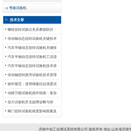
弯曲试验机
技术文章
螺栓扭转试验台夹具磨损防控：
材质选型与表面处理的耐用性优
传动轴动态扭转试验机关键技术
化
及产业落地应用
汽车半轴动态扭转试验机关键技
术及产业落地应用
汽车半轴动态扭转试验机工况适
配与质控应用探析
汽车半轴动态扭转试验机技术原
理与行业应用
传动轴扭转疲劳试验机技术原理
与行业应用
操作规范：使用绳索抗拉强度试
验机的完整测试步骤
动静万能试验机操作指南：复杂
动态测试的标准化流程
扭力试验机常见故障诊断与排
除：从传感器信号异常到机械传
阀门扭转试验机精度影响因素及
动问题
提升策略
济南中创工业测试系统有限公司 版权所有 地址:山东省济南市