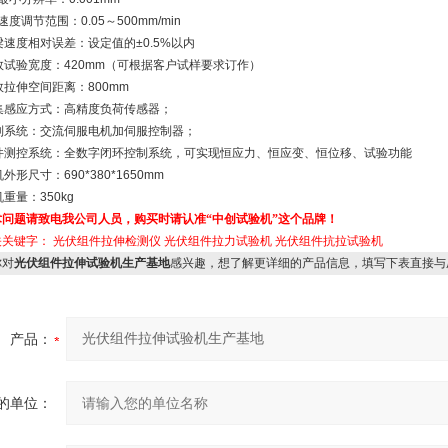
度调节范围：0.05～500mm/min
梁速度相对误差：设定值的±0.5%以内
效试验宽度：420mm（可根据客户试样要求订作）
效拉伸空间距离：800mm
采集感应方式：高精度负荷传感器；
控制系统：交流伺服电机加伺服控制器；
软件测控系统：全数字闭环控制系统，可实现恒应力、恒应变、恒位移、试验功能
外形尺寸：690*380*1650mm
机重量：350kg
术问题请致电我公司人员，购买时请认准“中创试验机”这个品牌！
关关键字：
光伏组件拉伸检测仪
光伏组件拉力试验机
光伏组件抗拉试验机
对
光伏组件拉伸试验机生产基地
感兴趣，想了解更详细的产品信息，填写下表直接与
产品：
的单位：