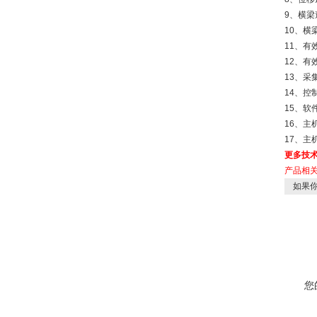
9、横梁速
10、横
11、有
12、有
13、
14、
15、
16、主机
17、主
更多技
产品相
如果你
您