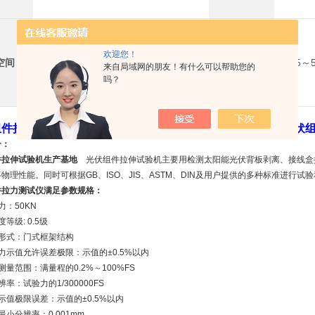
欢迎您！
空间
800mm?mm
拉伸速度
0.05～
来自局域网的朋友！有什么可以帮助您的
吗？
组件拉伸试验机生产基地
、光伏组件拉力测试仪厂家直销、光伏
介：
件拉伸试验机生产基地
光伏组件拉伸试验机主要用检测太阳能光伏背板剥离、接线盒
物理性能。同时可根据GB、ISO、JIS、ASTM、DIN及用户提供的多种标准进行试
件拉力测试仪满足参数规格：
力：50KN
等级: 0.5级
构形式：门式框架结构
力示值允许误差极限：示值的±0.5%以内
测量范围：满量程的0.2%～100%FS
辨率：试验力的1/300000FS
示值极限误差：示值的±0.5%以内
最小分辨率：0.001mm