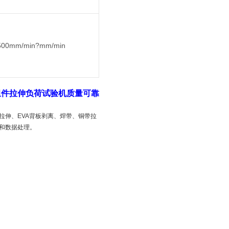
500mm/min?mm/min
组件拉伸负荷试验机质量可靠
拉伸、EVA背板剥离、焊带、铜带拉
验和数据处理。