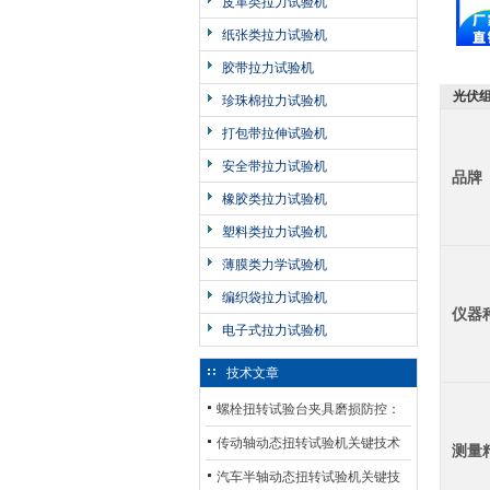
皮革类拉力试验机
纸张类拉力试验机
胶带拉力试验机
光伏
珍珠棉拉力试验机
打包带拉伸试验机
安全带拉力试验机
品牌
橡胶类拉力试验机
塑料类拉力试验机
薄膜类力学试验机
编织袋拉力试验机
仪器
电子式拉力试验机
技术文章
螺栓扭转试验台夹具磨损防控：
材质选型与表面处理的耐用性优
传动轴动态扭转试验机关键技术
测量
化
及产业落地应用
汽车半轴动态扭转试验机关键技