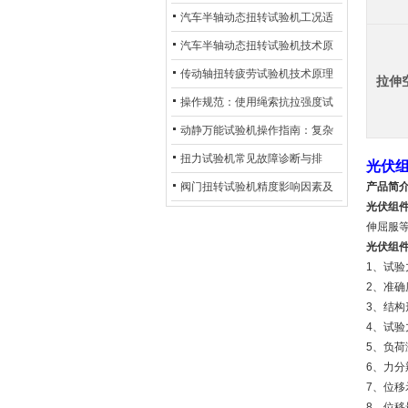
术及产业落地应用
汽车半轴动态扭转试验机工况适
配与质控应用探析
汽车半轴动态扭转试验机技术原
理与行业应用
传动轴扭转疲劳试验机技术原理
拉伸
与行业应用
操作规范：使用绳索抗拉强度试
验机的完整测试步骤
动静万能试验机操作指南：复杂
动态测试的标准化流程
扭力试验机常见故障诊断与排
光伏
除：从传感器信号异常到机械传
阀门扭转试验机精度影响因素及
产品简
光伏组
动问题
提升策略
伸屈服等
光伏组
1、试验
2、准确度
3、结
4、试验
5、负荷
6、力分
7、位移
8、位移