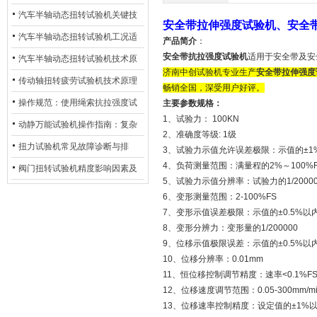
化
及产业落地应用
汽车半轴动态扭转试验机关键技
安全带拉伸强度试验机
、安全
术及产业落地应用
汽车半轴动态扭转试验机工况适
产品简介
：
安全带抗拉强度试验机
适用于安全带及安全
配与质控应用探析
汽车半轴动态扭转试验机技术原
济南中创
试验机
专业生产
安全带拉伸强度
理与行业应用
传动轴扭转疲劳试验机技术原理
畅销全国，深受用户好评。
与行业应用
操作规范：使用绳索抗拉强度试
主要参数规格：
1、试验力： 100KN
验机的完整测试步骤
动静万能试验机操作指南：复杂
2、准确度等级: 1级
动态测试的标准化流程
扭力试验机常见故障诊断与排
3、试验力示值允许误差极限：示值的±1
4、负荷测量范围：满量程的2%～100%F
除：从传感器信号异常到机械传
阀门扭转试验机精度影响因素及
5、试验力示值分辨率：试验力的1/20000
动问题
提升策略
6、变形测量范围：2-100%FS
7、变形示值误差极限：示值的±0.5%以
8、变形分辨力：变形量的1/200000
9、位移示值极限误差：示值的±0.5%以
10、位移分辨率：0.01mm
11、恒位移控制调节精度：速率<0.1%F
12、位移速度调节范围：0.05-300mm/mi
13、位移速率控制精度：设定值的±1%