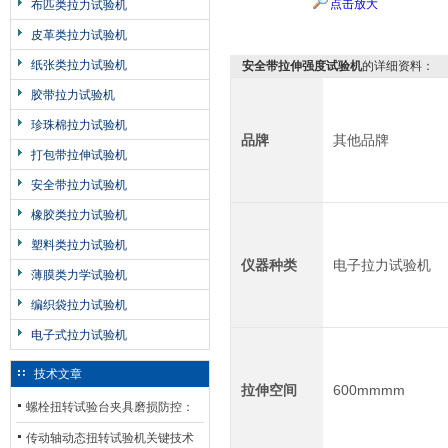
点击放大
布匹类拉力试验机
皮革类拉力试验机
纸张类拉力试验机
安全带拉伸强度试验机
的详细资料：
胶带拉力试验机
珍珠棉拉力试验机
品牌
其他品牌
打包带拉伸试验机
安全带拉力试验机
橡胶类拉力试验机
塑料类拉力试验机
仪器种类
电子拉力试验机
薄膜类力学试验机
编织袋拉力试验机
电子式拉力试验机
技术文章
拉伸空间
600mmmm
螺栓扭转试验台夹具磨损防控：
材质选型与表面处理的耐用性优
传动轴动态扭转试验机关键技术