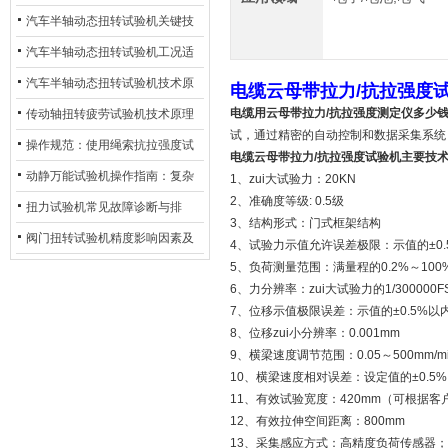
化
及产业落地应用
汽车半轴动态扭转试验机关键技
术及产业落地应用
汽车半轴动态扭转试验机工况适
配与质控应用探析
汽车半轴动态扭转试验机技术原
电缆云母带拉力/抗拉强度
理与行业应用
电缆用云母带拉力/抗拉强度测定仪多少
传动轴扭转疲劳试验机技术原理
试，通过精密的自动控制和数据采集系统
与行业应用
操作规范：使用绳索抗拉强度试
电缆云母带拉力/抗拉强度试验机主要技
验机的完整测试步骤
动静万能试验机操作指南：复杂
1、zui大试验力：20KN
2、准确度等级: 0.5级
动态测试的标准化流程
扭力试验机常见故障诊断与排
3、结构形式：门式框架结构
除：从传感器信号异常到机械传
阀门扭转试验机精度影响因素及
4、试验力示值允许误差极限：示值的±0.
动问题
5、负荷测量范围：满量程的0.2%～100
提升策略
6、力分辨率：zui大试验力的1/300000F
7、位移示值极限误差：示值的±0.5%以
8、位移zui小分辨率：0.001mm
9、横梁速度调节范围：0.05～500mm/mi
10、横梁速度相对误差：设定值的±0.5
11、有效试验宽度：420mm（可根据
12、有效拉伸空间距离：800mm
13、采集感应方式：高精度负荷传感器；