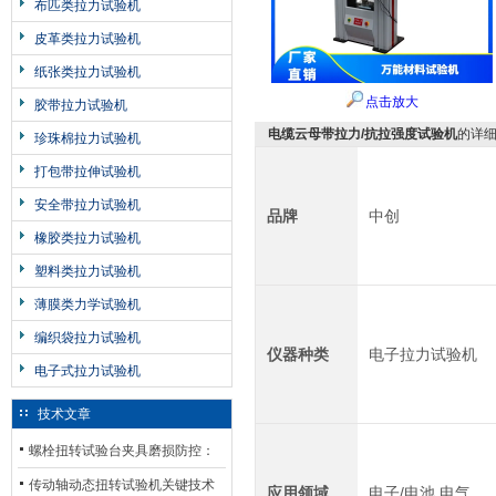
布匹类拉力试验机
皮革类拉力试验机
纸张类拉力试验机
点击放大
胶带拉力试验机
电缆云母带拉力/抗拉强度试验机
的详
珍珠棉拉力试验机
打包带拉伸试验机
安全带拉力试验机
品牌
中创
橡胶类拉力试验机
塑料类拉力试验机
薄膜类力学试验机
编织袋拉力试验机
仪器种类
电子拉力试验机
电子式拉力试验机
技术文章
螺栓扭转试验台夹具磨损防控：
材质选型与表面处理的耐用性优
传动轴动态扭转试验机关键技术
应用领域
电子/电池,电气