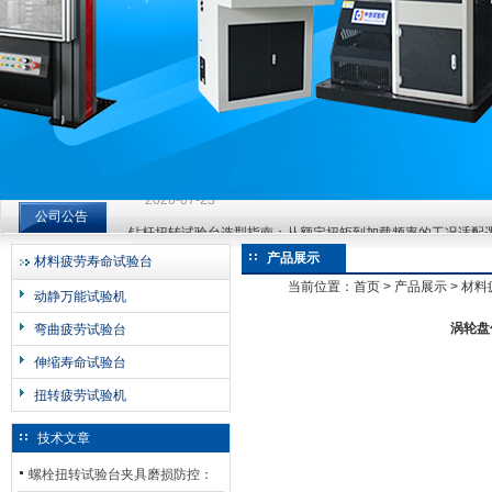
济南中创工业测试系统有限公司
钻杆扭转试验台选型指南：从额定扭矩到加载频率的工况适配
公司公告
2026-07-23
钻杆扭转试验台选型指南：从额定扭矩到加载频率的工况适配
产品展示
材料疲劳寿命试验台
2026-07-23
当前位置：
首页
>
产品展示
>
材料
动静万能试验机
钻杆扭转试验台选型指南：从额定扭矩到加载频率的工况适配
涡轮盘
弯曲疲劳试验台
2026-07-23
伸缩寿命试验台
扭转疲劳试验机
技术文章
螺栓扭转试验台夹具磨损防控：