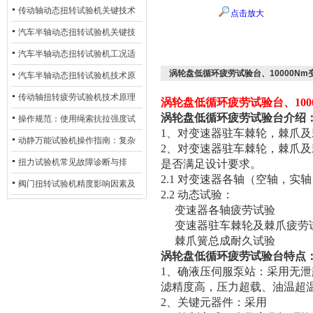
材质选型与表面处理的耐用性优
传动轴动态扭转试验机关键技术
点击放大
化
及产业落地应用
汽车半轴动态扭转试验机关键技
术及产业落地应用
汽车半轴动态扭转试验机工况适
涡轮盘低循环疲劳试验台、10000N
配与质控应用探析
汽车半轴动态扭转试验机技术原
理与行业应用
传动轴扭转疲劳试验机技术原理
涡轮盘低循环疲劳试验台、100
涡轮盘低循环疲劳试验台
介绍
与行业应用
操作规范：使用绳索抗拉强度试
1、对变速器驻车棘轮，棘爪
验机的完整测试步骤
动静万能试验机操作指南：复杂
2、对变速器驻车棘轮，棘爪
动态测试的标准化流程
扭力试验机常见故障诊断与排
是否满足设计要求。
2.1 对变速器各轴（空轴，
除：从传感器信号异常到机械传
阀门扭转试验机精度影响因素及
2.2 动态试验：
动问题
提升策略
变速器各轴疲劳试验
变速器驻车棘轮及棘爪疲劳
棘爪簧总成耐久试验
涡轮盘低循环疲劳试验台
特点
1、确液压伺服泵站：采用无
滤精度高，压力超载、油温超
2、关键元器件：采用