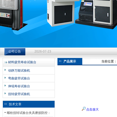
济南中创工业测试系统有限公司
钻杆扭转试验台选型指南：从额定扭矩到加载频率的工况适配
公司公告
2026-07-23
钻杆扭转试验台选型指南：从额定扭矩到加载频率的工况适配
产品展示
当前位置：
材料疲劳寿命试验台
2026-07-23
动静万能试验机
钻杆扭转试验台选型指南：从额定扭矩到加载频率的工况适配
弯曲疲劳试验台
2026-07-23
伸缩寿命试验台
扭转疲劳试验机
技术文章
点击放大
螺栓扭转试验台夹具磨损防控：