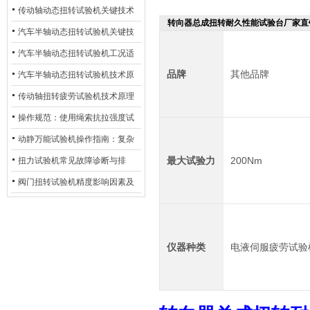
材质选型与表面处理的耐用性优
传动轴动态扭转试验机关键技术
转向器总成扭转耐久性能试验台厂家直
化
及产业落地应用
汽车半轴动态扭转试验机关键技
术及产业落地应用
汽车半轴动态扭转试验机工况适
品牌
其他品牌
配与质控应用探析
汽车半轴动态扭转试验机技术原
理与行业应用
传动轴扭转疲劳试验机技术原理
与行业应用
操作规范：使用绳索抗拉强度试
验机的完整测试步骤
动静万能试验机操作指南：复杂
动态测试的标准化流程
最大试验力
200Nm
扭力试验机常见故障诊断与排
除：从传感器信号异常到机械传
阀门扭转试验机精度影响因素及
动问题
提升策略
仪器种类
电液伺服疲劳试验