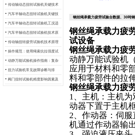
材质选型与表面处理的耐用性优
传动轴动态扭转试验机关键技术
化
及产业落地应用
汽车半轴动态扭转试验机关键技
钢丝绳承载力疲劳试验台数据、30吨
术及产业落地应用
汽车半轴动态扭转试验机工况适
钢丝绳承载力疲劳
配与质控应用探析
汽车半轴动态扭转试验机技术原
试设备
理与行业应用
传动轴扭转疲劳试验机技术原理
钢丝绳承载力疲
与行业应用
操作规范：使用绳索抗拉强度试
动静万能试验机
验机的完整测试步骤
动静万能试验机操作指南：复杂
应用于材料和零
动态测试的标准化流程
扭力试验机常见故障诊断与排
料和零部件的拉
除：从传感器信号异常到机械传
阀门扭转试验机精度影响因素及
钢丝绳承载力疲
动问题
提升策略
1、主机：主机为
动器下置于主机
2、作动器：伺
机通过作动器输
3、强迫液压夹