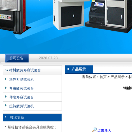
济南中创工业测试系统有限公司
钻杆扭转试验台选型指南：从额定扭矩到加载频率的工况适配
公司公告
2026-07-23
钻杆扭转试验台选型指南：从额定扭矩到加载频率的工况适配
产品展示
材料疲劳寿命试验台
2026-07-23
当前位置：
首页
>
产品展示
>
材
动静万能试验机
钻杆扭转试验台选型指南：从额定扭矩到加载频率的工况适配
钢丝
弯曲疲劳试验台
2026-07-23
伸缩寿命试验台
扭转疲劳试验机
技术文章
螺栓扭转试验台夹具磨损防控：
点击放大