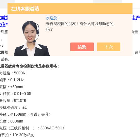
式减震器伸缩寿命检测仪厂家
、机械式减震器疲劳寿命检测仪生
欢迎您！
来自局域网的朋友！有什么可以帮助您的
仪*
吗？
始终坚持“质量满意，真诚服务”的原则，愿以同类产品中更优惠的价格，更上乘的质量
务。
介：
减震器伸缩寿命检测仪厂家
机械式减震器疲劳寿命检测仪主要用于对各类减震器、避
命试验。
减震器疲劳寿命检测仪满足参数规格：
力规格：5000N
率：0.1-2Hz
振幅：±50mm
精度：0.01~0.05
器容量：9*10^9
停机准确度： ±1
外径：Φ150mm（可设计夹具）
长度：600mm
电压（三线四相制 ）：380VAC 50Hz
节拍：10~30秒/2支