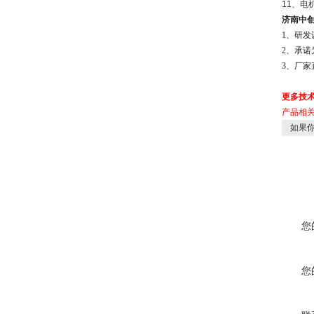
11、电机
济南中
1、研
2、承
3、厂
更多技
产品相
如果你
您
您