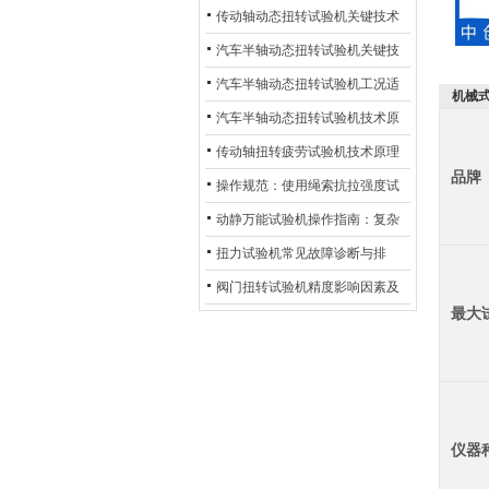
材质选型与表面处理的耐用性优
传动轴动态扭转试验机关键技术
化
及产业落地应用
汽车半轴动态扭转试验机关键技
术及产业落地应用
汽车半轴动态扭转试验机工况适
机械
配与质控应用探析
汽车半轴动态扭转试验机技术原
理与行业应用
传动轴扭转疲劳试验机技术原理
品牌
与行业应用
操作规范：使用绳索抗拉强度试
验机的完整测试步骤
动静万能试验机操作指南：复杂
动态测试的标准化流程
扭力试验机常见故障诊断与排
除：从传感器信号异常到机械传
阀门扭转试验机精度影响因素及
最大
动问题
提升策略
仪器