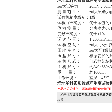
埋地塑料圆形管道环刚度试验
zui大试验力：
20KN，50K
测 量 范 围：
zui大试验力
试验机精度级别：
1级
试验力准确度：
优于示值的±
位 移 测 量：
分辨率为0.0
变形准确度：
优于±1%
调 速 范 围：
1-200mm/m
试 验 空 间：
zui大可做到
压 缩 空 间：
zui大可做到
压 盘 尺 寸：
根据管径的
主 机 形 式：
门式框架结
主 机 尺 寸：
约840×660×
重 量：
约1000Kg
工作环境：
室温～45℃，
埋地塑料圆形管道环刚度试验机、
产品相关关键字：
埋地塑料圆形管道环
如果你对
埋地塑料圆形管道环刚度试验机
联系：