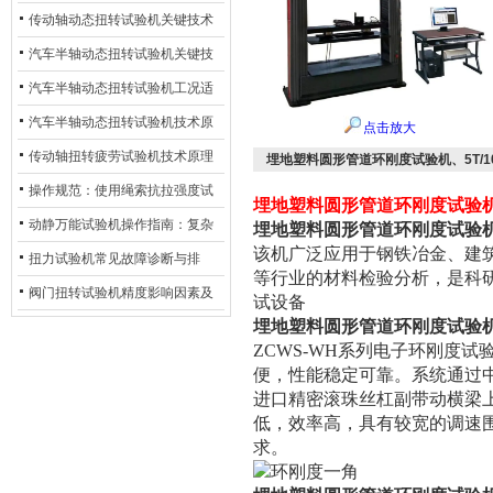
材质选型与表面处理的耐用性优
传动轴动态扭转试验机关键技术
化
及产业落地应用
汽车半轴动态扭转试验机关键技
术及产业落地应用
汽车半轴动态扭转试验机工况适
配与质控应用探析
汽车半轴动态扭转试验机技术原
点击放大
理与行业应用
传动轴扭转疲劳试验机技术原理
埋地塑料圆形管道环刚度试验机、5T/1
与行业应用
操作规范：使用绳索抗拉强度试
埋地塑料圆形管道环刚度试验机、
验机的完整测试步骤
动静万能试验机操作指南：复杂
埋地塑料圆形管道环刚度试验
该机广泛应用于钢铁冶金、建
动态测试的标准化流程
扭力试验机常见故障诊断与排
等行业的材料检验分析，是科
除：从传感器信号异常到机械传
阀门扭转试验机精度影响因素及
试设备
动问题
埋地塑料圆形管道环刚度试验
提升策略
ZCWS-WH系列电子环刚度
便，性能稳定可靠。系统通过
进口精密滚珠丝杠副带动横梁
低，效率高，具有较宽的调速围。
求。