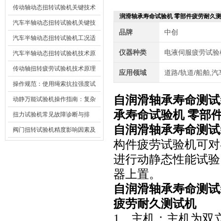
材质选型与表面处理的耐用性优
传动轴动态扭转试验机关键技术
润滑轴承寿命试验机 零部件疲劳耐久
化
及产业落地应用
汽车半轴动态扭转试验机关键技
品牌
中创
术及产业落地应用
汽车半轴动态扭转试验机工况适
仪器种类
电液伺服疲劳试验
配与质控应用探析
汽车半轴动态扭转试验机技术原
理与行业应用
传动轴扭转疲劳试验机技术原理
应用领域
道路/轨道/船舶,
与行业应用
操作规范：使用绳索抗拉强度试
自润滑轴承寿命测试
验机的完整测试步骤
动静万能试验机操作指南：复杂
承寿命试验机 零部
动态测试的标准化流程
扭力试验机常见故障诊断与排
自润滑轴承寿命测试
除：从传感器信号异常到机械传
阀门扭转试验机精度影响因素及
构件疲劳试验机可对
动问题
提升策略
进行动静态性能试验
器上置。
自润滑轴承寿命测试
疲劳耐久测试机
1、主机：主机为双