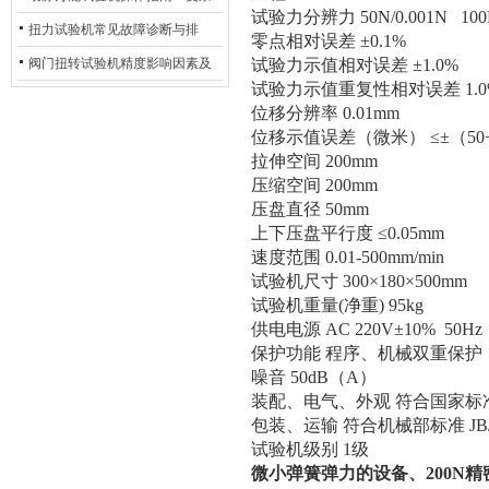
试验力分辨力 50N/0.001N 100N
动态测试的标准化流程
扭力试验机常见故障诊断与排
零点相对误差 ±0.1%
除：从传感器信号异常到机械传
阀门扭转试验机精度影响因素及
试验力示值相对误差 ±1.0%
试验力示值重复性相对误差 1.0
动问题
提升策略
位移分辨率 0.01mm
位移示值误差（微米） ≤±（50+0
拉伸空间 200mm
压缩空间 200mm
压盘直径 50mm
上下压盘平行度 ≤0.05mm
速度范围 0.01-500mm/min
试验机尺寸 300×180×500mm
试验机重量(净重) 95kg
供电电源 AC 220V±10% 50Hz
保护功能 程序、机械双重保护
噪音 50dB（A）
装配、电气、外观 符合国家标准GB
包装、运输 符合机械部标准 JB/T
试验机级别 1级
微小弹簧弹力的设备、200N