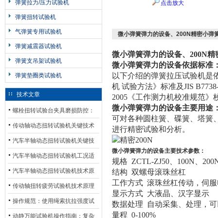
弹簧拉力/压力试验机
点击放大
弹簧扭转试验机
气弹簧专用试验机
微小弹簧弹力的设备、200N精密小弹
弹簧减震器试验机
微小弹簧弹力的设备、200N
弹簧支吊架试验机
微小弹簧弹力的设备
依据标准
以下介绍的弹簧拉压试验机是依据中
弹簧垫圈类试验机
机 试验方法》标准及JIS B77
技术文章
2005《工作测力机校准规范》
微小弹簧弹力的设备
主要用途
螺栓扭转试验台夹具磨损防控：
可对各种圆柱簧、碟簧、塔簧
材质选型与表面处理的耐用性优
传动轴动态扭转试验机关键技术
进行精密试验和分析。
化
及产业落地应用
汽车半轴动态扭转试验机关键技
微小弹簧弹力的设备
主要技术参数：
术及产业落地应用
汽车半轴动态扭转试验机工况适
规格 ZCTL-ZJ50、100N、200
配与质控应用探析
汽车半轴动态扭转试验机技术原
结构 双螺母滚珠丝杠
工作方式 滚珠丝杠传动，伺服
理与行业应用
传动轴扭转疲劳试验机技术原理
显示方式 大液晶、汉字显示
与行业应用
操作规范：使用绳索抗拉强度试
数据处理 自动采集、处理，
量程 0-100%
验机的完整测试步骤
动静万能试验机操作指南：复杂