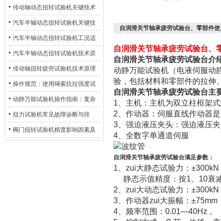
材质选型与表面处理的耐用性优
传动轴动态扭转试验机关键技术
化
及产业落地应用
汽车半轴动态扭转试验机关键技
自润滑关节轴承疲劳试验台、零部件使
术及产业落地应用
汽车半轴动态扭转试验机工况适
自润滑关节轴承疲劳试验台、
配与质控应用探析
汽车半轴动态扭转试验机技术原
自润滑关节轴承疲劳试验台
介
理与行业应用
传动轴扭转疲劳试验机技术原理
动静万能试验机（电液伺服动
验，包括材料和零部件的拉伸
与行业应用
操作规范：使用绳索抗拉强度试
自润滑关节轴承疲劳试验台
主
验机的完整测试步骤
动静万能试验机操作指南：复杂
1、主机：主机为双立柱框架式
2、作动器：伺服直线作动器
动态测试的标准化流程
扭力试验机常见故障诊断与排
3、强迫液压夹头：强迫液压
除：从传感器信号异常到机械传
阀门扭转试验机精度影响因素及
4、全数字单通道伺服
动问题
提升策略
自润滑关节轴承疲劳试验台
满足参数：
1、zui大静态试验力：±300kN
静态示值精度：按1、10衰减
2、zui大动态试验力：±300
3、作动器zui大振幅：±75mm
4、频率范围：0.01—40Hz 。