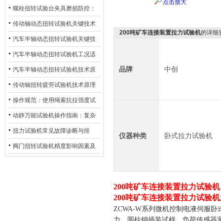
点击放大
螺栓扭转试验台夹具磨损防控：
材质选型与表面处理的耐用性优
传动轴动态扭转试验机关键技术
200吨矿车连接装置拉力试验机
的详细
化
及产业落地应用
汽车半轴动态扭转试验机关键技
术及产业落地应用
汽车半轴动态扭转试验机工况适
品牌
中创
配与质控应用探析
汽车半轴动态扭转试验机技术原
理与行业应用
传动轴扭转疲劳试验机技术原理
与行业应用
操作规范：使用绳索抗拉强度试
验机的完整测试步骤
动静万能试验机操作指南：复杂
动态测试的标准化流程
扭力试验机常见故障诊断与排
仪器种类
卧式拉力试验机
除：从传感器信号异常到机械传
阀门扭转试验机精度影响因素及
动问题
提升策略
200吨矿车连接装置拉力试验机
200吨矿车连接装置拉力试验机
ZCWA-W系列微机控制电液伺服
力，圆柱销插装试样，负荷传感器