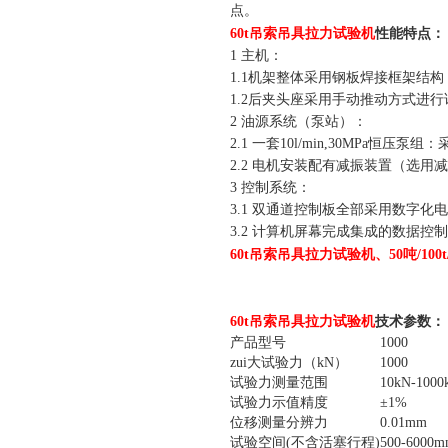
点。
吊索吊具拉力试验机
60t
性能特点：
1 主机：
1.1机架整体采用钢板焊接框架结
1.2后夹头座采用手动推动方式进
2 油源系统（泵站）：
2.1 一套10l/min,30MPa
2.2 电机安装配有减振装置（选
3 控制系统：
3.1 双通道控制板全部采用数字
3.2 计算机屏幕完成集成的数据
吊索吊具拉力试验机
60t
、50吨/10
吊索吊具拉力试验机
60t
技术参数：
产品型号
1000
zui大试验力（kN）
1000
试验力测量范围
10kN-1000
试验力示值精度
±1%
位移测量分辨力
0.01mm
试验空间(不含活塞行程)
500-600