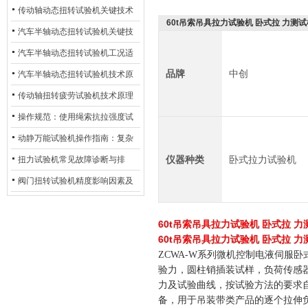
材质选型与表面处理的耐用性优
传动轴动态扭转试验机关键技术
60t吊索吊具拉力试验机 卧式拉 力测试
化
及产业落地应用
汽车半轴动态扭转试验机关键技
术及产业落地应用
汽车半轴动态扭转试验机工况适
品牌
中创
配与质控应用探析
汽车半轴动态扭转试验机技术原
理与行业应用
传动轴扭转疲劳试验机技术原理
与行业应用
操作规范：使用绳索抗拉强度试
验机的完整测试步骤
动静万能试验机操作指南：复杂
动态测试的标准化流程
仪器种类
卧式拉力试验机
扭力试验机常见故障诊断与排
除：从传感器信号异常到机械传
阀门扭转试验机精度影响因素及
动问题
提升策略
60t吊索吊具拉力试验机 卧式拉 力
60t吊索吊具拉力试验机 卧式拉 力
ZCWA-W系列微机控制电液伺服
验力，圆柱销插装试样，负荷传感
力及试验曲线，按试验方法的要求
备，用于吊装带类产品的逐个拉伸