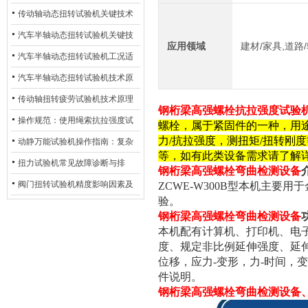
材质选型与表面处理的耐用性优
传动轴动态扭转试验机关键技术
化
及产业落地应用
汽车半轴动态扭转试验机关键技
应用领域
建材/家具,道路
术及产业落地应用
汽车半轴动态扭转试验机工况适
配与质控应用探析
汽车半轴动态扭转试验机技术原
理与行业应用
传动轴扭转疲劳试验机技术原理
钢桁梁高强螺栓抗拉强度试验
与行业应用
操作规范：使用绳索抗拉强度试
螺栓，属于紧固件的一种，用
力/抗拉强度，测扭矩/扭转刚
验机的完整测试步骤
动静万能试验机操作指南：复杂
等，如有此类设备需求请了解
动态测试的标准化流程
扭力试验机常见故障诊断与排
钢桁梁高强螺栓弯曲检测设备
除：从传感器信号异常到机械传
阀门扭转试验机精度影响因素及
ZC
WE-
W
300B型本机主要
验。
动问题
提升策略
钢桁梁高强螺栓弯曲检测设备
本机配有计算机、打印机、电
度、规定非比例延伸强度、延伸
位移，应力-变形，力-时间，
件说明。
钢桁梁高强螺栓弯曲检测设备、