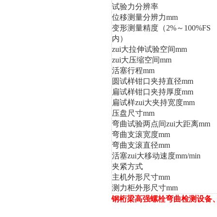
试验力分辨率
位移测量分辨力
mm
变形测量精度
（2%～100%FS
内）
zui大拉伸试验空间
mm
zui大压缩空间
mm
活塞行程
mm
圆试样钳口夹持直径
mm
扁试样钳口夹持厚度
mm
扁试样zui大夹持宽度
mm
压盘尺寸
mm
弯曲试验两点间zui大距离
mm
弯曲支滚宽度
mm
弯曲支滚直径
mm
活塞zui大移动速度
mm/min
夹紧方式
主机外形尺寸
mm
测力柜外形尺寸
mm
钢桁梁高强螺栓弯曲检测设备