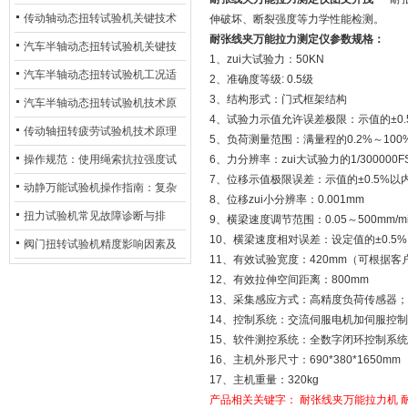
材质选型与表面处理的耐用性优
传动轴动态扭转试验机关键技术
伸破坏、断裂强度等力学性能检测。
耐张线夹万能拉力测定仪参数规格：
化
及产业落地应用
汽车半轴动态扭转试验机关键技
1、zui大试验力：50KN
术及产业落地应用
汽车半轴动态扭转试验机工况适
2、准确度等级: 0.5级
3、结构形式：门式框架结构
配与质控应用探析
汽车半轴动态扭转试验机技术原
4、试验力示值允许误差极限：示值的±0.
理与行业应用
传动轴扭转疲劳试验机技术原理
5、负荷测量范围：满量程的0.2%～100
与行业应用
操作规范：使用绳索抗拉强度试
6、力分辨率：zui大试验力的1/300000F
7、位移示值极限误差：示值的±0.5%以
验机的完整测试步骤
动静万能试验机操作指南：复杂
8、位移zui小分辨率：0.001mm
动态测试的标准化流程
扭力试验机常见故障诊断与排
9、横梁速度调节范围：0.05～500mm/m
10、横梁速度相对误差：设定值的±0.5
除：从传感器信号异常到机械传
阀门扭转试验机精度影响因素及
11、有效试验宽度：420mm（可根据
动问题
提升策略
12、有效拉伸空间距离：800mm
13、采集感应方式：高精度负荷传感器
14、控制系统：交流伺服电机加伺服控
15、软件测控系统：全数字闭环控制系
16、主机外形尺寸：690*380*1650mm
17、主机重量：320kg
产品相关关键字：
耐张线夹万能拉力机