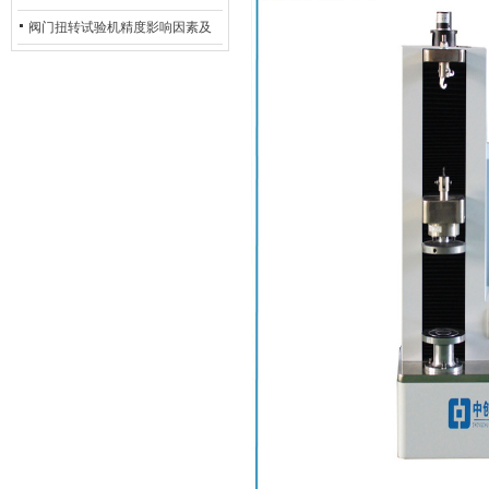
除：从传感器信号异常到机械传
阀门扭转试验机精度影响因素及
动问题
提升策略