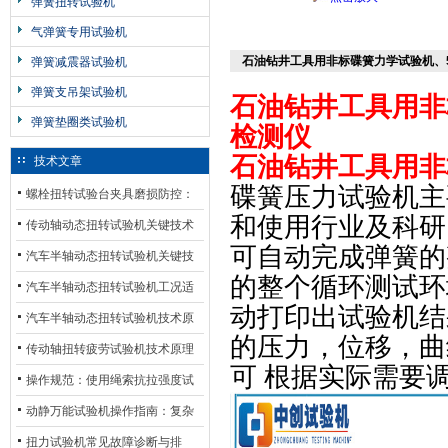
弹簧扭转试验机
气弹簧专用试验机
石油钻井工具用非标碟簧力学试验机、
弹簧减震器试验机
弹簧支吊架试验机
石油钻井工具用非
弹簧垫圈类试验机
检测仪
石油钻井工具用非
技术文章
碟簧压力试验机
主
螺栓扭转试验台夹具磨损防控：
和使用行业及科研
材质选型与表面处理的耐用性优
传动轴动态扭转试验机关键技术
可自动完成弹簧的
化
及产业落地应用
汽车半轴动态扭转试验机关键技
的整个循环测试环
术及产业落地应用
汽车半轴动态扭转试验机工况适
动打印出试验机结
配与质控应用探析
汽车半轴动态扭转试验机技术原
的压力，位移，曲
理与行业应用
传动轴扭转疲劳试验机技术原理
可 根据实际需要
与行业应用
操作规范：使用绳索抗拉强度试
验机的完整测试步骤
动静万能试验机操作指南：复杂
动态测试的标准化流程
扭力试验机常见故障诊断与排