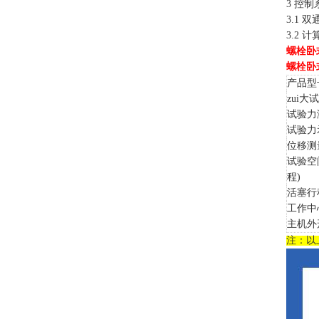
3 控
3.1
3.2
螺栓卧
螺栓卧
产品型
zui大
试验力
试验力
位移测
试验空
程)
活塞行
工作中
主机外
注：以