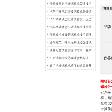
材质选型与表面处理的耐用性优
传动轴动态扭转试验机关键技术
螺栓
化
及产业落地应用
汽车半轴动态扭转试验机关键技
术及产业落地应用
汽车半轴动态扭转试验机工况适
品牌
配与质控应用探析
汽车半轴动态扭转试验机技术原
理与行业应用
传动轴扭转疲劳试验机技术原理
与行业应用
操作规范：使用绳索抗拉强度试
验机的完整测试步骤
动静万能试验机操作指南：复杂
动态测试的标准化流程
仪器
扭力试验机常见故障诊断与排
除：从传感器信号异常到机械传
阀门扭转试验机精度影响因素及
动问题
提升策略
螺栓卧
螺栓卧
ZCW
样，负
处理试
求操作