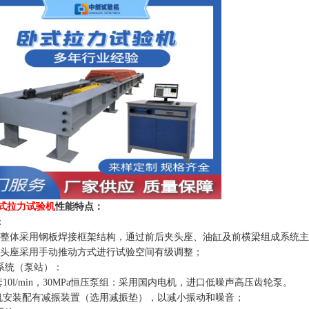
式拉力试验机
性能特点：
：
机架整体采用钢板焊接框架结构，通过前后夹头座、油缸及前横梁组成系统
后夹头座采用手动推动方式进行试验空间有级调整；
源系统（泵站）：
一套10l/min，30MPa恒压泵组：采用国内电机，进口低噪声高压齿轮泵。
 电机安装配有减振装置（选用减振垫），以减小振动和噪音；