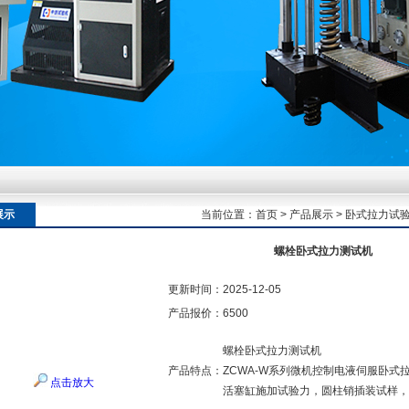
额定扭矩到加载频率的工况适配逻辑
额定扭矩到加载频率的工况适配逻辑
展示
当前位置：
首页
>
产品展示
>
卧式拉力试
螺栓卧式拉力测试机
额定扭矩到加载频率的工况适配逻辑
更新时间：
2025-12-05
产品报价：
6500
螺栓卧式拉力测试机
产品特点：
ZCWA-W系列微机控制电液伺服卧
点击放大
活塞缸施加试验力，圆柱销插装试样，