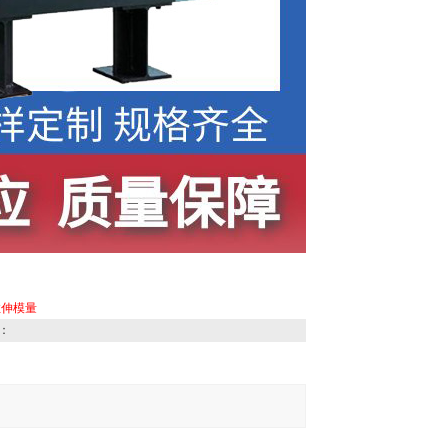
拉伸模量
：