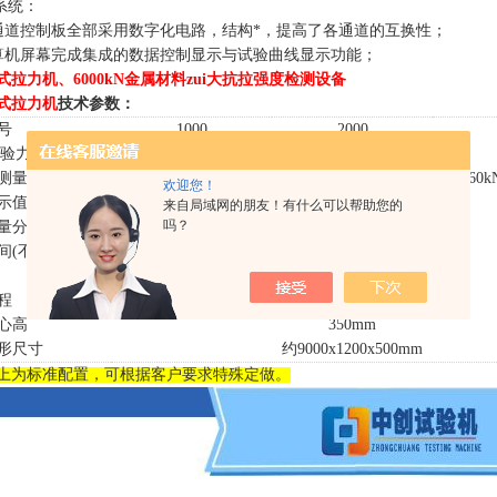
制系统：
 双通道控制板全部采用数字化电路，结构*，提高了各通道的互换性；
 计算机屏幕完成集成的数据控制显示与试验曲线显示功能；
式拉力机、6000kN金属材料zui大抗拉强度检测设备
式拉力机
技术参数：
号
1000
2000
试验力（kN）
1000
2000
测量范围
10
k
N-
10
00kN
20
k
N-
2
000kN
6
0
k
欢迎您！
示值精度
±1%
来自局域网的朋友！有什么可以帮助您的
吗？
量分辨力
0.01mm
间(不含活塞行
500-6000mm(有级调整500mm一档）
程
1
5
00mm
心高
350mm
形尺寸
约
9000x1200x500mm
上为标准配置，可根据客户要求特殊定做。