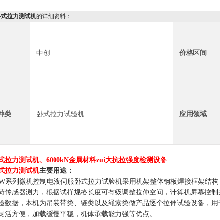
卧式拉力测试机
的详细资料：
中创
价格区间
种类
卧式拉力试验机
应用领域
式拉力测试机
、6000kN金属材料zui大抗拉强度检测设备
式拉力测试机
主要用途：
A-W系列微机控制电液伺服卧式拉力试验机采用机架整体钢板焊接框架结
荷传感器测力，根据试样规格长度可有级调整拉伸空间，计算机屏幕控制
验数据，本机为吊装带类、链类以及绳索类做产品逐个拉伸试验设备，用
灵活方便，加载缓慢平稳，机体承载能力强等优点。