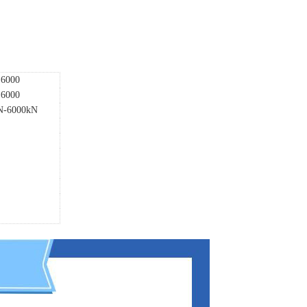
6000
6000
N-
6
000kN