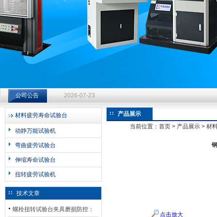
济南中创工业测试系统有限公司
钻杆扭转试验台选型指南：从额定扭矩到加载频率的工况适配
公司公告
2026-07-23
钻杆扭转试验台选型指南：从额定扭矩到加载频率的工况适配
产品展示
材料疲劳寿命试验台
2026-07-23
当前位置：
首页
>
产品展示
>
材
动静万能试验机
钻杆扭转试验台选型指南：从额定扭矩到加载频率的工况适配
弯曲疲劳试验台
2026-07-23
伸缩寿命试验台
扭转疲劳试验机
技术文章
螺栓扭转试验台夹具磨损防控：
点击放大