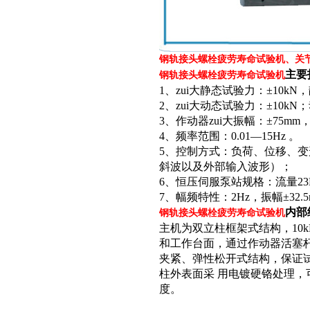
钢轨接头螺栓疲劳寿命试验机、关
主要
钢轨接头螺栓疲劳寿命试验机
1、zui大静态试验力：±10k
2、zui大动态试验力：±10k
3、作动器zui大振幅：±75mm，
4、频率范围：0.01—15Hz 。
5、控制方式：负荷、位移、
斜波以及外部输入波形）；
6、恒压伺服泵站规格：流量23L/
7、幅频特性：2Hz，振幅±32.
内部
钢轨接头螺栓疲劳寿命试验机
主机为双立柱框架式结构，10
和工作台面，通过作动器活塞
夹紧、弹性松开式结构，保证
柱外表面采 用电镀硬铬处理
度。