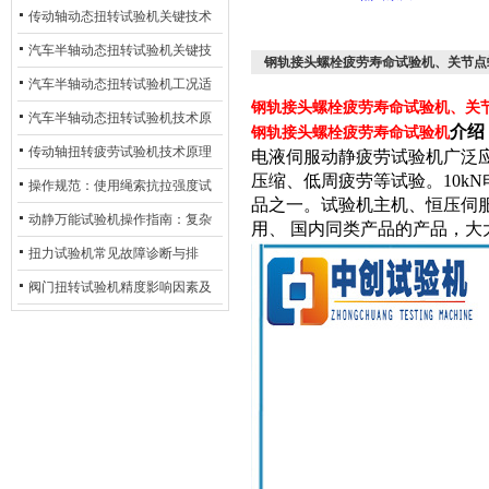
材质选型与表面处理的耐用性优
传动轴动态扭转试验机关键技术
化
及产业落地应用
汽车半轴动态扭转试验机关键技
钢轨接头螺栓疲劳寿命试验机、关节点
术及产业落地应用
汽车半轴动态扭转试验机工况适
钢轨接头螺栓疲劳寿命试验机、关
配与质控应用探析
汽车半轴动态扭转试验机技术原
介绍
钢轨接头螺栓疲劳寿命试验机
理与行业应用
传动轴扭转疲劳试验机技术原理
电液伺服动静疲劳试验机广泛
压缩、低周疲劳等试验。10k
与行业应用
操作规范：使用绳索抗拉强度试
品之一。试验机主机、恒压伺
验机的完整测试步骤
动静万能试验机操作指南：复杂
用、 国内同类产品的产品，
动态测试的标准化流程
扭力试验机常见故障诊断与排
除：从传感器信号异常到机械传
阀门扭转试验机精度影响因素及
动问题
提升策略