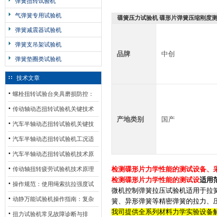
弹簧扭转试验机
气弹簧专用试验机
碟簧压力试验机 碟形片弹簧压缩刚度
弹簧减震器试验机
弹簧支吊架试验机
品牌
中创
弹簧垫圈类试验机
技术文章
螺栓扭转试验台夹具磨损防控：
材质选型与表面处理的耐用性优
传动轴动态扭转试验机关键技术
产地类别
国产
化
及产业落地应用
汽车半轴动态扭转试验机关键技
术及产业落地应用
汽车半轴动态扭转试验机工况适
配与质控应用探析
汽车半轴动态扭转试验机技术原
理与行业应用
传动轴扭转疲劳试验机技术原理
检测碟形片力学性能的测试设备、采
检测碟形片力学性能的测试设
适用
与行业应用
操作规范：使用绳索抗拉强度试
微机控制弹簧拉压试验机
适用于拉
验机的完整测试步骤
动静万能试验机操作指南：复杂
簧、异形弹簧等精密弹簧的拉力、
我司提供全系列材料力学实验设备
动态测试的标准化流程
扭力试验机常见故障诊断与排