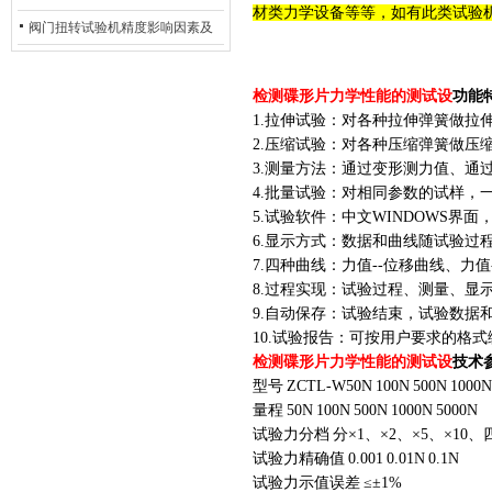
材类力学设备等等，如有此类试验
除：从传感器信号异常到机械传
阀门扭转试验机精度影响因素及
动问题
提升策略
检测碟形片力学性能的测试设
功能
1.拉伸试验：对各种拉伸弹簧做拉
2.压缩试验：对各种压缩弹簧做压
3.测量方法：通过变形测力值、通
4.批量试验：对相同参数的试样，
5.试验软件：中文WINDOWS界
6.显示方式：数据和曲线随试验过
7.四种曲线：力值--位移曲线、力值
8.过程实现：试验过程、测量、显
9.自动保存：试验结束，试验数据
10.试验报告：可按用户要求的格
检测碟形片力学性能的测试设
技术
型号
ZCTL
-W50
N
100
N
500
N
1000
N
量程
50N
100N
500N
1000N
5000N
试验力分档
分×1、×2、×5、×10、
试验力精确值
0.001
0.01N
0.1N
试验力示值误差
≤±1%