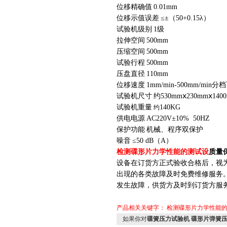
位移精确值
0.01mm
位移示值误差
≤±（50+0.15λ）
试验机级别
1级
拉伸空间
500mm
压缩空间
500mm
试验行程
500mm
压盘直径
1
1
0mm
位移速度
1mm/min-500mm/min分
试验机尺寸
约
530mmⅹ2
30
mmⅹ140
试验机重量
140KG
约
供电电源
AC220V±10% 50HZ
保护功能
机械、程序双保护
噪音
≤50 dB（A）
检测碟形片力学性能的测试设
质量
设备在订货方正式验收合格后，视
出现的各类故障及时免费维修服务
发生故障，供货方及时到订货方服
产品相关关键字：
检测碟形片力学性能
如果你对
碟簧压力试验机 碟形片弹簧