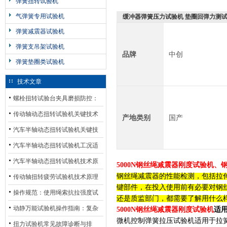
弹簧扭转试验机
气弹簧专用试验机
缓冲器弹簧压力试验机 垫圈回弹力测
弹簧减震器试验机
弹簧支吊架试验机
品牌
中创
弹簧垫圈类试验机
技术文章
螺栓扭转试验台夹具磨损防控：
材质选型与表面处理的耐用性优
传动轴动态扭转试验机关键技术
产地类别
国产
化
及产业落地应用
汽车半轴动态扭转试验机关键技
术及产业落地应用
汽车半轴动态扭转试验机工况适
配与质控应用探析
汽车半轴动态扭转试验机技术原
5000N钢丝绳减震器刚度试验机
钢丝绳减震器的性能检测，包括拉
理与行业应用
传动轴扭转疲劳试验机技术原理
键部件，在投入使用前有必要对钢
与行业应用
操作规范：使用绳索抗拉强度试
还是质监部门，都需要了解用什么
验机的完整测试步骤
动静万能试验机操作指南：复杂
5000N钢丝绳减震器刚度试验机
适
微机控制弹簧拉压试验机
适用于拉
动态测试的标准化流程
扭力试验机常见故障诊断与排