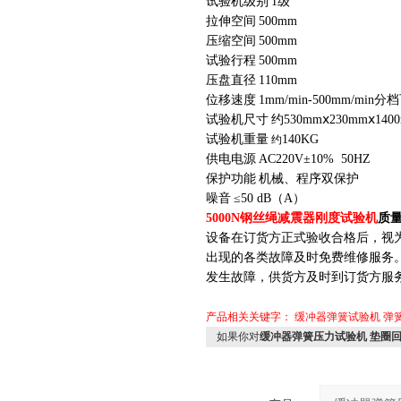
试验机级别
1级
拉伸空间
500mm
压缩空间
500mm
试验行程
500mm
压盘直径
1
1
0mm
位移速度
1mm/min-500mm/min分
试验机尺寸
约
530mmⅹ2
30
mmⅹ140
试验机重量
140KG
约
供电电源
AC220V±10% 50HZ
保护功能
机械、程序双保护
噪音
≤50 dB（A）
5000N钢丝绳减震器刚度试验机
质
设备在订货方正式验收合格后，视
出现的各类故障及时免费维修服务
发生故障，供货方及时到订货方服
产品相关关键字：
缓冲器弹簧试验机
弹
如果你对
缓冲器弹簧压力试验机 垫圈