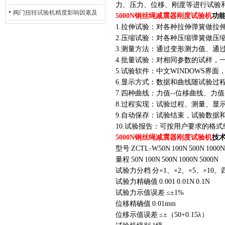
力、压力、位移、刚度等进行试验
除：从传感器信号异常到机械传
阀门扭转试验机精度影响因素及
5000N钢丝绳减震器刚度试验机
功
1.拉伸试验：对各种拉伸弹簧做拉
动问题
提升策略
2.压缩试验：对各种压缩弹簧做压
3.测量方法：通过变形测力值、通
4.批量试验：对相同参数的试样，
5.试验软件：中文WINDOWS界
6.显示方式：数据和曲线随试验过
7.四种曲线：力值--位移曲线、力值
8.过程实现：试验过程、测量、显
9.自动保存：试验结束，试验数据
10.试验报告：可按用户要求的格
5000N钢丝绳减震器刚度试验机
技
型号
ZCTL
-W50
N
100
N
500
N
1000
N
量程
50N
100N
500N
1000N
5000N
试验力分档
分×1、×2、×5、×10、
试验力精确值
0.001
0.01N
0.1N
试验力示值误差
≤±1%
位移精确值
0.01mm
位移示值误差
≤±（50+0.15λ）