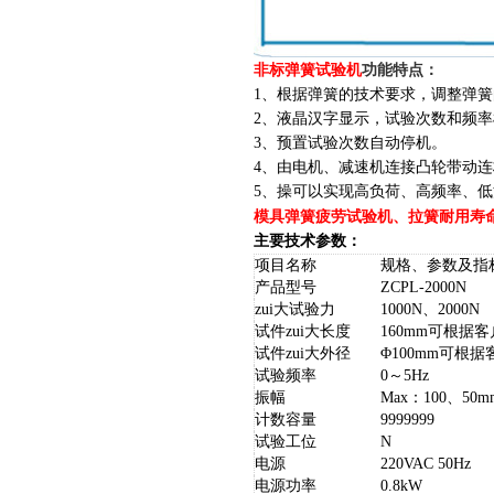
非标弹簧试验机
功能特点：
1、根据弹簧的技术要求，调整弹
2、液晶汉字显示，试验次数和频
3、预置试验次数自动停机。
4、由电机、减速机连接凸轮带动
5、操
可以实现高负荷、高频率、低
模具弹簧疲劳试验机
、拉簧耐用寿
主要技术参数：
项目名称
规格、参数及指
产品型号
ZC
PL-2000N
zui大试验力
1000N、2000N
试件zui大长度
160mm可根据
试件zui大外径
Φ100mm可根
试验频率
0～5Hz
振幅
Max：100、50m
计数容量
9999999
试验工位
N
电源
220VAC 50Hz
电源功率
0.8kW