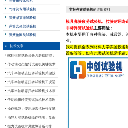
弹簧扭转试验机
气弹簧专用试验机
非标弹簧试验机
的详细资料：
弹簧减震器试验机
模具弹簧疲劳试验机
、拉簧耐用寿
弹簧支吊架试验机
非标弹簧试验机
主要用途：
本机主要用于各种弹簧、减震器、
弹簧垫圈类试验机
业。
技术文章
我司提供全系列材料力学实验设备
设备等等，如有此类试验机需求请
螺栓扭转试验台夹具磨损防控：
材质选型与表面处理的耐用性优
传动轴动态扭转试验机关键技术
化
及产业落地应用
汽车半轴动态扭转试验机关键技
术及产业落地应用
汽车半轴动态扭转试验机工况适
配与质控应用探析
汽车半轴动态扭转试验机技术原
理与行业应用
传动轴扭转疲劳试验机技术原理
与行业应用
操作规范：使用绳索抗拉强度试
验机的完整测试步骤
动静万能试验机操作指南：复杂
动态测试的标准化流程
扭力试验机常见故障诊断与排