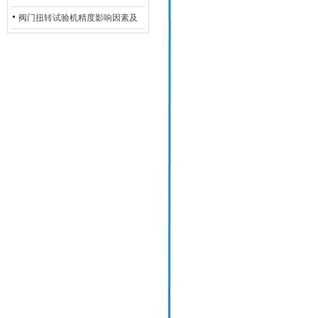
除：从传感器信号异常到机械传
阀门扭转试验机精度影响因素及
动问题
提升策略