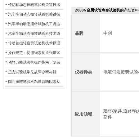
材质选型与表面处理的耐用性优
传动轴动态扭转试验机关键技术
2000N金属软管寿命试验机
的详细资料
化
及产业落地应用
汽车半轴动态扭转试验机关键技
术及产业落地应用
汽车半轴动态扭转试验机工况适
品牌
中创
配与质控应用探析
汽车半轴动态扭转试验机技术原
理与行业应用
传动轴扭转疲劳试验机技术原理
与行业应用
操作规范：使用绳索抗拉强度试
验机的完整测试步骤
动静万能试验机操作指南：复杂
动态测试的标准化流程
仪器种类
电液伺服疲劳试验
扭力试验机常见故障诊断与排
除：从传感器信号异常到机械传
阀门扭转试验机精度影响因素及
动问题
提升策略
建材/家具,道路/轨
应用领域
部件