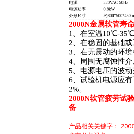
电源
220VAC 50Hz
电源功率
0.8kW
外形尺寸
约800*500*450 
2000N金属软管寿
1、在室温10
℃
-35
2、在稳固的基础
3、在无震动的环境
4、周围无腐蚀性介
5、电源电压的波动
6、试验机电源应
2%。
2000N软管疲劳
备
产品相关关键字：
20