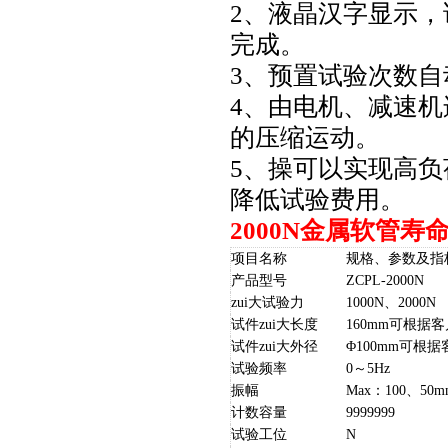
2、液晶汉字显示
完成。
3、预置试验次数自
4、由电机、减速
的压缩运动。
5、操
可以实现高负
降低试验费用。
2000N金属软管寿
项目名称
规格、参数及指
产品型号
ZC
PL-2000N
zui大试验力
1000N、2000N
试件zui大长度
160mm可根据
试件zui大外径
Φ100mm可根
试验频率
0～5Hz
振幅
Max：100、50m
计数容量
9999999
试验工位
N