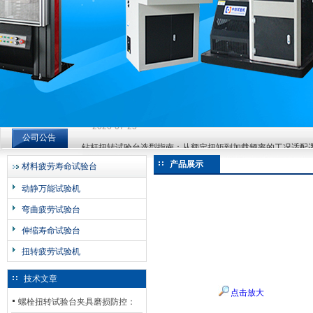
济南中创工业测试系统有限公司
钻杆扭转试验台选型指南：从额定扭矩到加载频率的工况适配
公司公告
2026-07-23
钻杆扭转试验台选型指南：从额定扭矩到加载频率的工况适配
产品展示
材料疲劳寿命试验台
2026-07-23
动静万能试验机
钻杆扭转试验台选型指南：从额定扭矩到加载频率的工况适配
弯曲疲劳试验台
2026-07-23
伸缩寿命试验台
扭转疲劳试验机
技术文章
点击放大
螺栓扭转试验台夹具磨损防控：