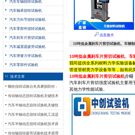
汽车车轴扭转试验机
汽车轴承扭转试验机
汽车万向节扭转试验机
汽车零部件扭转试验机
点击放大
汽车刹车片剪切试验机
10吨低金属刹车片剪切试验机、车辆
汽车减震器疲劳试验机
汽车弹簧力学试验机
10吨低金属刹车片剪切试验机、车
我司提供全系列材料力学实验设备
汽车零部件试验机
管道管材类力学设备等等，如有此
10吨低金属刹车片剪切试验机
介绍
技术文章
汽车刹车片剪切强度试验机主要用
螺栓扭转试验台夹具磨损防控：
其他力学性能试验。
材质选型与表面处理的耐用性优
传动轴动态扭转试验机关键技术
化
及产业落地应用
汽车半轴动态扭转试验机关键技
术及产业落地应用
汽车半轴动态扭转试验机工况适
配与质控应用探析
汽车半轴动态扭转试验机技术原
理与行业应用
传动轴扭转疲劳试验机技术原理