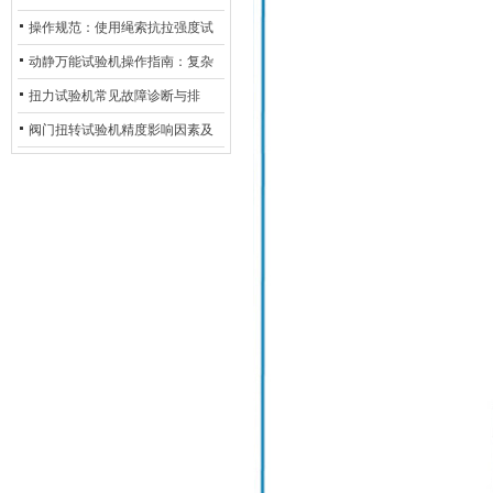
与行业应用
操作规范：使用绳索抗拉强度试
验机的完整测试步骤
动静万能试验机操作指南：复杂
动态测试的标准化流程
扭力试验机常见故障诊断与排
除：从传感器信号异常到机械传
阀门扭转试验机精度影响因素及
动问题
提升策略