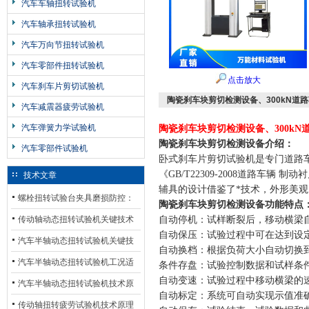
汽车车轴扭转试验机
汽车轴承扭转试验机
汽车万向节扭转试验机
汽车零部件扭转试验机
点击放大
汽车刹车片剪切试验机
陶瓷刹车块剪切检测设备、300kN道
汽车减震器疲劳试验机
汽车弹簧力学试验机
陶瓷刹车块剪切检测设备、300k
陶瓷刹车块剪切检测设备
介绍：
汽车零部件试验机
卧式刹车片剪切试验机是专门道路
《GB/T22309-2008道路车
技术文章
辅具的设计借鉴了*技术，外形美
螺栓扭转试验台夹具磨损防控：
陶瓷刹车块剪切检测设备
功能特点
材质选型与表面处理的耐用性优
传动轴动态扭转试验机关键技术
自动停机：试样断裂后，移动横梁
自动保压：试验过程中可在达到设
化
及产业落地应用
汽车半轴动态扭转试验机关键技
自动换档：根据负荷大小自动切换
术及产业落地应用
汽车半轴动态扭转试验机工况适
条件存盘：试验控制数据和试样条
自动变速：试验过程中移动横梁的
配与质控应用探析
汽车半轴动态扭转试验机技术原
自动标定：系统可自动实现示值准
理与行业应用
传动轴扭转疲劳试验机技术原理