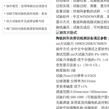
自动保存：试验结束，试验数据和
与行业应用
过程实现：试验过程、测量、显示
操作规范：使用绳索抗拉强度试
批量试验：对相同参数的试样，一
验机的完整测试步骤
动静万能试验机操作指南：复杂
试验软件：中文WINDOWS界面
动态测试的标准化流程
扭力试验机常见故障诊断与排
显示方式：数据和曲线随试验过程
曲线遍历：试验完成后，可对曲线
除：从传感器信号异常到机械传
阀门扭转试验机精度影响因素及
动问题
提升策略
陶瓷刹车块剪切检测设备
满足参数
zui大试验力:100KN/200KN/300KN
操作方式:全中文中创测试之星软件
测试范围:zui大试验力的0.4%-100%
试验力准确度:优于示值的±1%（±0
变形显示误差:≦±（50+0.15L）
精度级别:1级
试验力zui小分辨率:0.01KN
位移测量:分辨率为0.01mm
变形准确度:优于±1%
调速范围:0.01mm/min~500mm/min
试验行程:600-1000（可根据用户
无极调速:采用直流伺服电机及控制
试验空间调整机构:伺服电机，同步