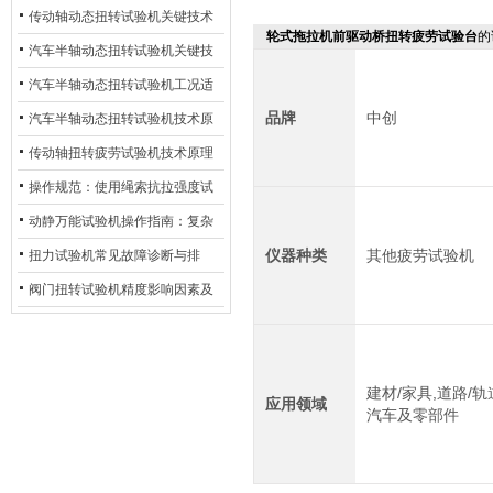
材质选型与表面处理的耐用性优
传动轴动态扭转试验机关键技术
轮式拖拉机前驱动桥扭转疲劳试验台
的
化
及产业落地应用
汽车半轴动态扭转试验机关键技
术及产业落地应用
汽车半轴动态扭转试验机工况适
品牌
中创
配与质控应用探析
汽车半轴动态扭转试验机技术原
理与行业应用
传动轴扭转疲劳试验机技术原理
与行业应用
操作规范：使用绳索抗拉强度试
验机的完整测试步骤
动静万能试验机操作指南：复杂
动态测试的标准化流程
仪器种类
其他疲劳试验机
扭力试验机常见故障诊断与排
除：从传感器信号异常到机械传
阀门扭转试验机精度影响因素及
动问题
提升策略
建材/家具,道路/轨
应用领域
汽车及零部件