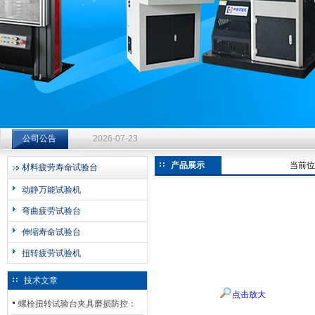
济南中创工业测试系统有限公司
钻杆扭转试验台选型指南：从额定扭矩到加载频率的工况适配
公司公告
2026-07-23
钻杆扭转试验台选型指南：从额定扭矩到加载频率的工况适配
产品展示
当前位
材料疲劳寿命试验台
2026-07-23
动静万能试验机
钻杆扭转试验台选型指南：从额定扭矩到加载频率的工况适配
弯曲疲劳试验台
2026-07-23
伸缩寿命试验台
扭转疲劳试验机
技术文章
点击放大
螺栓扭转试验台夹具磨损防控：