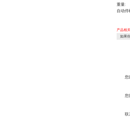
重量:
自动停
产品相
如果你
您
您
联