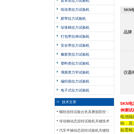
皮革类拉力试验机
纸张类拉力试验机
5KN
胶带拉力试验机
珍珠棉拉力试验机
品牌
打包带拉伸试验机
安全带拉力试验机
橡胶类拉力试验机
塑料类拉力试验机
仪器
薄膜类力学试验机
编织袋拉力试验机
电子式拉力试验机
技术文章
5KN
伸测试
螺栓扭转试验台夹具磨损防控：
电池隔
材质选型与表面处理的耐用性优
传动轴动态扭转试验机关键技术
响，其
如需检
化
及产业落地应用
汽车半轴动态扭转试验机关键技