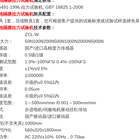
电池隔膜拉力试验机
满足标准：
6491-1996,拉力试验机, GBT 16825.1-2008
电池隔膜拉力试验机
附具配置：
具 1套，压缩附具1套，也可根据客户提供的试验标准或试验试样选择夹
电池隔膜拉力试验机
技术参数：
ZCL-W
i大力：
50N
100N
200N
500N
1000N
2000N
5000N
感器:
国产/进口高精度力传感器
等级：
0.5级/1级
测试范围:
1.0%~100%FS/ 0.4%~100%FS
度:
±1%/±0.5%
辨率:
1/200000
值误差:
示值的±0.5%以内
辩率:
0.05um
值误差:
示值的±0.5%以内
度范围：
1～500mm/min /0.001～500mm/min
式:
步进电机/伺服电机驱动丝杠传动
统:
国产驱动器/进口驱动器
(不含夹具):
1000mm
D*H):
560x320x1800mm
功率:
AC 220V±10% 50Hz，0.75kw