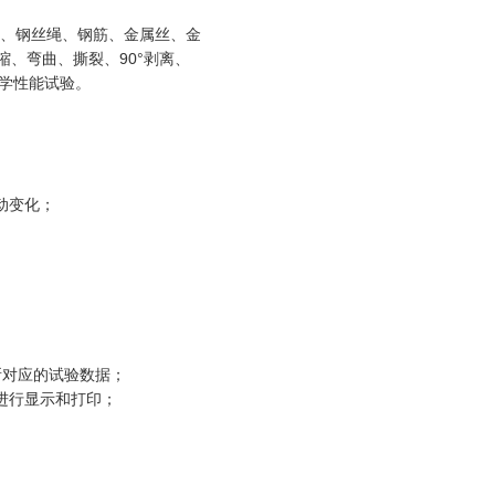
膜、钢丝绳、钢筋、金属丝、金
、弯曲、撕裂、90°剥离、
力学性能试验。
动变化；
所对应的试验数据；
线进行显示和打印；