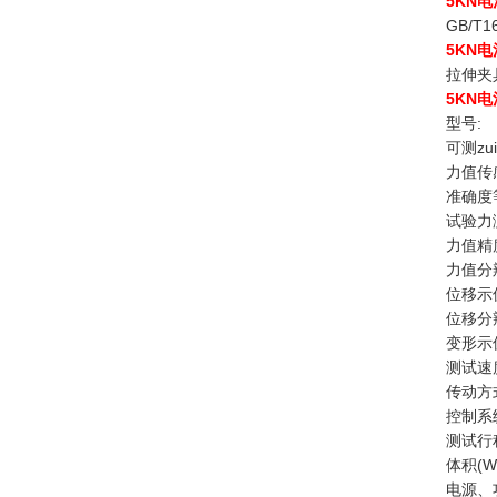
5KN
GB/T1
5KN
拉伸夹
5KN
型号:
可测zu
力值传
准确度
试验力
力值精
力值分
位移示
位移分
变形示
测试速
传动方
控制系
测试行程
体积(W*
电源、