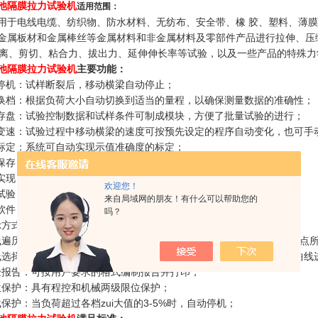
电池隔膜拉力试验机
适用范围：
用于电线电缆、纺织物、防水材料、无纺布、安全带、橡 胶、塑料、薄
金属板材和金属棒丝等金属材料和非金属材料及零部件产品进行拉伸、压缩
°剥离、剪切、粘合力、拔出力、延伸伸长率等试验，以及一些产品的特殊
电池隔膜拉力试验机
主要功能：
动停机：试样断裂后，移动横梁自动停止；
动换档：根据负荷大小自动切换到适当的量程，以确保测量数据的准确性；
件存盘：试验控制数据和试样条件可制成模块，方便了批量试验的进行；
动变速：试验过程中移动横梁的速度可按预先设定的程序自动变化，也可手
动标定：系统可自动实现示值准确度的标定；
动保存：试验结束，试验数据和曲线自动保存；
程实现：试验过程、测量、显示和分析等均由微机完成；
欢迎您！
量试验：对相同参数的试样，一次设定后可顺次完成；
来自局域网的朋友！有什么可以帮助您的
验软件：中文WINDOWS界面，菜单提示，鼠标操作；
吗？
显示方式：数据和曲线随试验过程动态显示；
曲线遍历：试验完成后，可对曲线进行再分析，用鼠标可找到曲线上任一点
曲线选择：可根据需要选择应力-应变、力-位移、力-时间、位移-时间等曲
试验报告：可按用户要求的格式编制报告并打印；
限位保护：具有程控和机械两级限位保护；
过载保护：当负荷超过各档zui大值的3-5%时，自动停机；