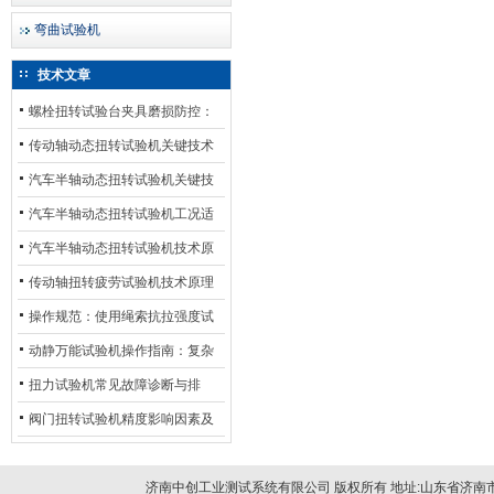
弯曲试验机
技术文章
螺栓扭转试验台夹具磨损防控：
材质选型与表面处理的耐用性优
传动轴动态扭转试验机关键技术
化
及产业落地应用
汽车半轴动态扭转试验机关键技
术及产业落地应用
汽车半轴动态扭转试验机工况适
配与质控应用探析
汽车半轴动态扭转试验机技术原
理与行业应用
传动轴扭转疲劳试验机技术原理
与行业应用
操作规范：使用绳索抗拉强度试
验机的完整测试步骤
动静万能试验机操作指南：复杂
动态测试的标准化流程
扭力试验机常见故障诊断与排
除：从传感器信号异常到机械传
阀门扭转试验机精度影响因素及
动问题
提升策略
济南中创工业测试系统有限公司 版权所有 地址:山东省济南市