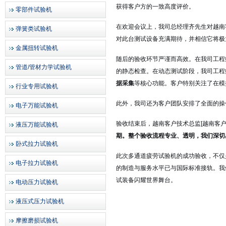
获得客户方的一致高度评价。
零部件试验机
在欢迎会议上，我司总经理齐先生对越南
弹簧类试验机
对此台测试设备充满期待，并相信它将极
金属扭转试验机
随后的验收环节严谨而高效。在我司工程
管道/管材力学试验机
的静态检查。在动态测试阶段，我司工程
据采集
等核心功能。客户特别关注了在模
行业专用试验机
此外，我司还为客户团队安排了全面的操
电子万能试验机
验收结束后，越南客户技术总监[越南客户
液压万能试验机
期。整个验收流程专业、透明，我们深切
卧式拉力试验机
此次多通道疲劳试验机的成功验收，不仅
电子拉力试验机
的制造与服务水平已与国际标准接轨。我
试装备闪耀世界舞台。
电动压力试验机
液压式压力试验机
摩擦磨损试验机