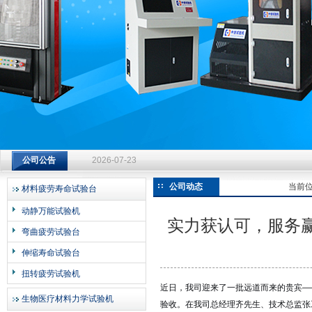
济南中创工业测试系统有限公司
钻杆扭转试验台选型指南：从额定扭矩到加载频率的工况适配
公司公告
2026-07-23
钻杆扭转试验台选型指南：从额定扭矩到加载频率的工况适配
公司动态
当前
材料疲劳寿命试验台
2026-07-23
动静万能试验机
实力获认可，服务
钻杆扭转试验台选型指南：从额定扭矩到加载频率的工况适配
弯曲疲劳试验台
2026-07-23
伸缩寿命试验台
扭转疲劳试验机
近日，我司迎来了一批远道而来的贵宾—
生物医疗材料力学试验机
验收。在我司总经理齐先生、技术总监张