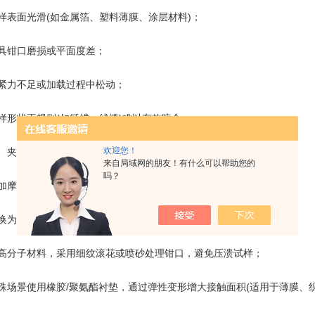
面光滑(如金属箔、塑料薄膜、涂层材料)；
钳口磨损或平面度差；
力不足或加载过程中松动；
状不规则(如纤维、线缆)难以有效咬合。
欢迎您！
夹具表面处理方案
来自局域网的朋友！有什么可以帮助您的
吗？
摩擦系数：
硬质合金锯齿钳口(齿距0.8–1.5 mm)，适用于金属、复合材料；
子材料，采用细纹滚花或喷砂处理钳口，避免压溃试样；
景使用橡胶/聚氨酯衬垫，通过弹性变形增大接触面积(适用于薄膜、织