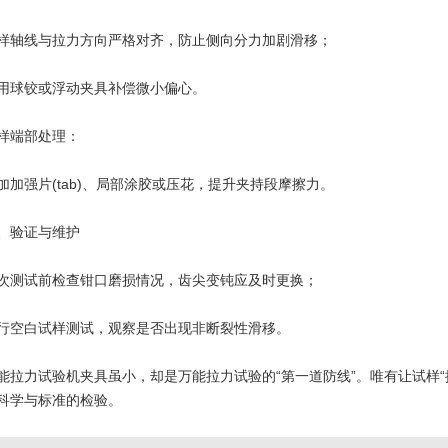
线与拉力方向严格对齐，防止侧向分力加剧滑移；
球铰或浮动夹具补偿微小偏心。
端部处理：
强片(tab)、局部涂胶或压花，提升夹持段摩擦力。
验证与维护
试前检查钳口磨损情况，齿尖变钝应及时更换；
白试样测试，观察是否出现非断裂性滑移。
力试验机夹具虽小，却是万能拉力试验的“第一道防线”。唯有让试样“
科学与标准的检验。