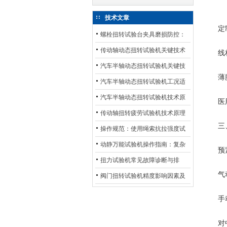
技术文章
定制
螺栓扭转试验台夹具磨损防控：
材质选型与表面处理的耐用性优
传动轴动态扭转试验机关键技术
线材
化
及产业落地应用
汽车半轴动态扭转试验机关键技
薄膜试
术及产业落地应用
汽车半轴动态扭转试验机工况适
配与质控应用探析
汽车半轴动态扭转试验机技术原
医用
理与行业应用
传动轴扭转疲劳试验机技术原理
三、
与行业应用
操作规范：使用绳索抗拉强度试
验机的完整测试步骤
动静万能试验机操作指南：复杂
预紧
动态测试的标准化流程
扭力试验机常见故障诊断与排
气动/
除：从传感器信号异常到机械传
阀门扭转试验机精度影响因素及
动问题
提升策略
手动楔
对中