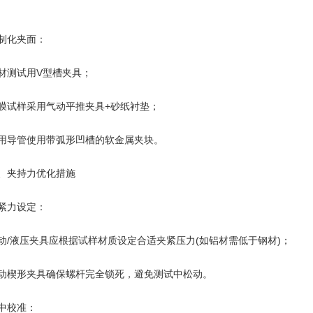
化夹面：
测试用V型槽夹具；
样采用气动平推夹具+砂纸衬垫；
导管使用带弧形凹槽的软金属夹块。
夹持力优化措施
力设定：
液压夹具应根据试样材质设定合适夹紧压力(如铝材需低于钢材)；
形夹具确保螺杆完全锁死，避免测试中松动。
校准：