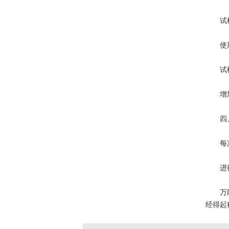
试样轴
使用
试样
增加加
四、
每次测
进行空
万能拉
经得起