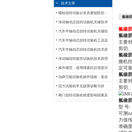
技术文章
螺栓扭转试验台夹具磨损防控：
氟橡胶
材质选型与表面处理的耐用性优
传动轴动态扭转试验机关键技术
氟橡胶
化
及产业落地应用
汽车半轴动态扭转试验机关键技
氟橡
术及产业落地应用
汽车半轴动态扭转试验机工况适
主要对
剪切
配与质控应用探析
汽车半轴动态扭转试验机技术原
氟橡
理与行业应用
传动轴扭转疲劳试验机技术原理
微机
与行业应用
定可
操作规范：使用绳索抗拉强度试
氟橡
验机的完整测试步骤
动静万能试验机操作指南：复杂
主要对
动态测试的标准化流程
扭力试验机常见故障诊断与排
剪切
除：从传感器信号异常到机械传
阀门扭转试验机精度影响因素及
氟橡
动问题
提升策略
型 号:
可测z
力值传
准确