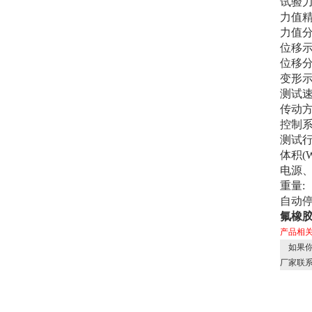
试验力
力值精
力值分
位移示
位移分
变形示
测试
传动方
控制系
测试行
体积(W
电源、
重量:
自动
氟橡胶
产品相
如果你
厂家联