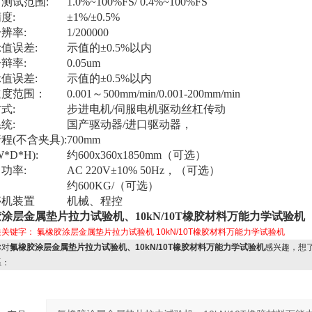
测试范围:
1.0%~100%FS/ 0.4%~100%FS
度:
±1%/±0.5%
辨率:
1/200000
值误差:
示值的±0.5%以内
辩率:
0.05um
值误差:
示值的±0.5%以内
速度范围：
0.001～500mm/min/0.001-200mm/min
式:
步进电机/伺服电机驱动丝杠传动
统:
国产驱动器/进口驱动器，
程(不含夹具):
700mm
*D*H):
约600x360x1850mm（可选）
功率:
AC 220V±10% 50Hz，（可选）
约600KG/（可选）
停机装置
机械、程控
涂层金属垫片拉力试验机、10kN/10T橡胶材料万能力学试验机
关关键字：
氟橡胶涂层金属垫片拉力试验机
10kN/10T橡胶材料万能力学试验机
对
氟橡胶涂层金属垫片拉力试验机、10kN/10T橡胶材料万能力学试验机
感兴趣，想
系：