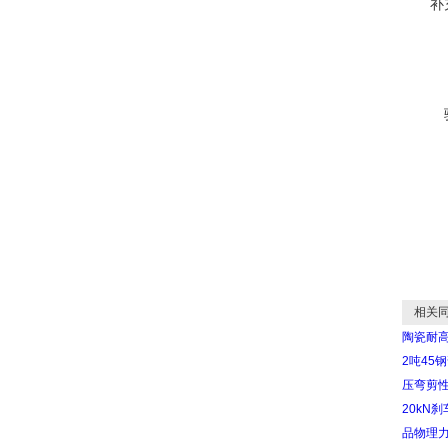
补
相关同
陶瓷耐
2吨45
压弯剪
20kN
品物理