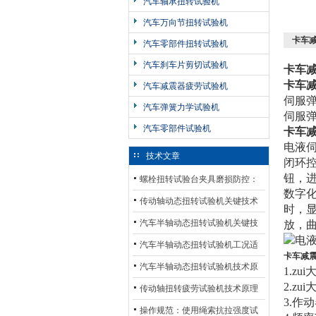
汽车轴承扭转试验机
汽车万向节扭转试验机
卡车
汽车零部件扭转试验机
汽车刹车片剪切试验机
卡车
卡车
汽车减震器疲劳试验机
伺服
汽车弹簧力学试验机
伺服
汽车零部件试验机
卡车
电液伺
技术文章
闭环
钮，
螺栓扭转试验台夹具磨损防控：
数字化
材质选型与表面处理的耐用性优
传动轴动态扭转试验机关键技术
时，
化
及产业落地应用
汽车半轴动态扭转试验机关键技
放，
术及产业落地应用
汽车半轴动态扭转试验机工况适
卡车减
配与质控应用探析
汽车半轴动态扭转试验机技术原
1.z
2.z
理与行业应用
传动轴扭转疲劳试验机技术原理
3.作动
与行业应用
操作规范：使用绳索抗拉强度试