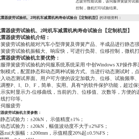
态疲劳性能试验，该伺服弹簧疲劳试验
控制，微机打印试验结果。
减震器疲劳试验机、2吨机车减震机构寿命试验台【定制机型】
的详细资料：
减震器疲劳试验机、2吨机车减震机构寿命试验台【定制机型】
减震器疲劳试验机
介绍：
弹簧疲劳试验机能对汽车小型弹簧及弹簧产品、半成品进行静态
弹簧疲劳试验机振幅大、响应快，可进行负荷、位移控制，微机
减震器疲劳试验机
主要优势：
服弹簧疲劳试验机的伺服系统系统采用 中创Windows XP操
控制模式，配置静态和动态两种试验方式。当进行动态测试时，点
进入动态测试界面。用户可方便的设定加载力、位移、试验频率
调整P、I、D、F，简单、实用。具有*的软件保护功能，超过
显示实时显示力-位移曲线，当前的力、位移值、次数等，方便的
曲线打印等。
震器疲劳试验机
主要参数：
ui大静态试验力：±20kN， 示值精度±1%；
ui大动态试验力：±20kN，幅值波动度不大于±2%FS；
器zui大振幅：±200mm，示值精度20%起±0.5%FS；