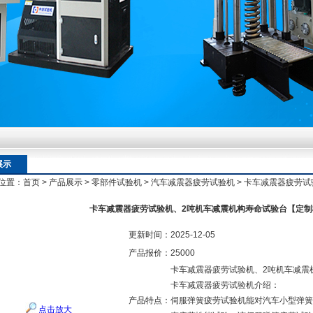
额定扭矩到加载频率的工况适配逻辑
额定扭矩到加载频率的工况适配逻辑
展示
位置：
首页
>
产品展示
>
零部件试验机
>
汽车减震器疲劳试验机
> 卡车减震器疲劳
额定扭矩到加载频率的工况适配逻辑
卡车减震器疲劳试验机、2吨机车减震机构寿命试验台【定制
更新时间：
2025-12-05
产品报价：
25000
卡车减震器疲劳试验机、2吨机车减震
卡车减震器疲劳试验机介绍：
产品特点：
伺服弹簧疲劳试验机能对汽车小型弹簧
点击放大