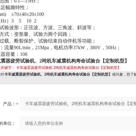
范围：0.1—15Hz；
满足幅频特性：
m)
±70
±40
±20
±100
Hz）
3
5
10
2
要试验波形：正弦波、方波、三角波、斜波等；
制方式：变形量、试验力两个回路；
有过载、断裂保护、试验结束自动停机等功能；
：流量90L/min，21Mpa，电机功率37kW，380V，50Hz；
数器容量：108
减震器疲劳试验机、2吨机车减震机构寿命试验台【定制机型】
关关键字：
卡车减震器疲劳试验机
2吨机车减震机构寿命试验台【定制机型】
对
卡车减震器疲劳试验机、2吨机车减震机构寿命试验台【定制机型】
感兴趣，想了
：
产品：
的单位：