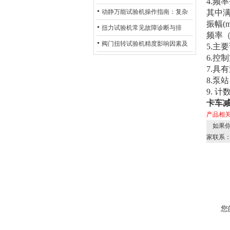
4.频率
验机的完整测试步骤
动静万能试验机操作指南：复杂
其中
振幅(m
动态测试的标准化流程
扭力试验机常见故障诊断与排
频率（
除：从传感器信号异常到机械传
阀门扭转试验机精度影响因素及
5.主
6.控
动问题
提升策略
7.具
8.泵站
9. 计
卡车
产品相
如果你
家联系
您