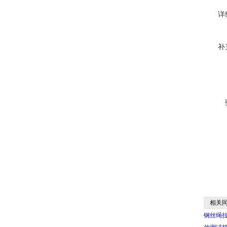
详
补
相关同
钢丝绳拉