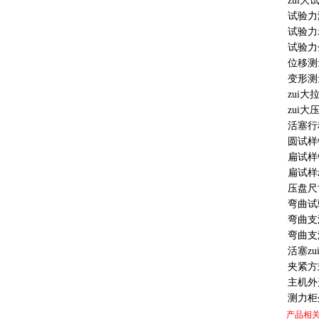
zui
试验力
试验力
试验
位移
变形测
zui
zui
活塞行
圆试样
扁试样
扁试样
压盘
弯曲试
弯曲
弯曲
活塞zu
夹紧
主机
测力柜
产品相