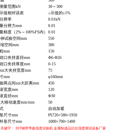
大试验
300
测量范围kN
30～300
示值相对误差
≤示值的±1%
力分辨率
0.01kN
测量分辨力mm
0.01
量精度（2%～100%FS内）
0.01
大拉伸试验空间mm
550
大压缩空间mm
380
程mm
150
钳口夹持直径mm
Φ6-Φ26
钳口夹持厚度mm
0-15
zui大夹持宽度mm
75
尺寸mm
φ160mm
验两点间zui大距离mm
450
支滚宽度mm
120
支滚直径mm
Φ30
i大移动速度mm/min
50
方式
自动加紧
外形尺寸mm
约720×580×1950
外形尺寸mm
1000×700×1400
关关键字：
30T钢带弯曲强度试验机
金属制成品抗拉强度测试设备厂家