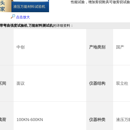
性能试验，增加剪切附具可做剪切试验
点击放大
钢带弯曲强度试验机 万能材料测试机
的详细资料：
中创
产地类别
国产
区间
面议
仪器结构
双立柱
载荷
100KN-600KN
仪器种类
液压万能