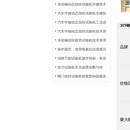
材质选型与表面处理的耐用性优
传动轴动态扭转试验机关键技术
化
及产业落地应用
汽车半轴动态扭转试验机关键技
术及产业落地应用
汽车半轴动态扭转试验机工况适
30T
配与质控应用探析
汽车半轴动态扭转试验机技术原
理与行业应用
传动轴扭转疲劳试验机技术原理
品牌
与行业应用
操作规范：使用绳索抗拉强度试
验机的完整测试步骤
动静万能试验机操作指南：复杂
动态测试的标准化流程
扭力试验机常见故障诊断与排
除：从传感器信号异常到机械传
阀门扭转试验机精度影响因素及
价格
动问题
提升策略
最大