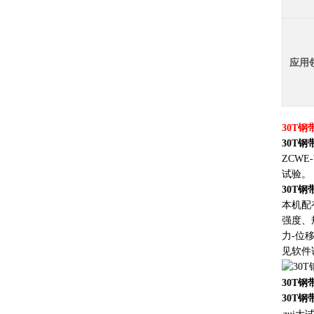
应用
30T
30T
ZCW
试验。
30T
本机配
强度、
力-位
见软件
30T
30T