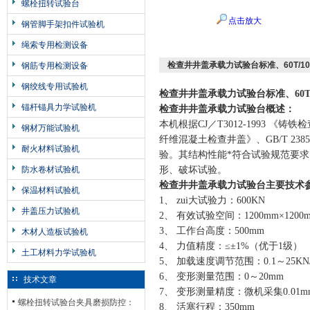
螺栓扭转试验台
点击放大
钢管脚手架扣件试验机
绳索专用检测设备
检查井井盖承载力试验台标准、60T/1
钢筋专用检测设备
钢绞线专用试验机
检查井井盖承载力试验台标准、60T
锚杆锚具力学试验机
检查井井盖承载力试验台
概述：
本机根据CJ／T3012-1993 《铸铁
钢材万能试验机
纤维混凝土检查井盖》、GB/T 23
耐火材料试验机
验。其结构性能*符合试验规范要求
防水卷材试验机
形、破坏试验。
检查井井盖承载力试验台
主要技术
保温材料试验机
1、 zui大试验力：600KN
井盖压力试验机
2、 有效试验空间：1200mm×1200
3、 工作台高度：500mm
木材人造板试验机
4、 力值精度：≤±1%（优于1级）
土工材料力学试验机
5、 加载速度调节范围：0.1～25KN/
6、 变形测量范围：0～20mm
技术文章
7、 变形测量精度：微机采集0.01m
螺栓扭转试验台夹具磨损防控：
8、 活塞行程：350mm