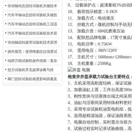
9、 过载保护点：超满量程3%自动
材质选型与表面处理的耐用性优
传动轴动态扭转试验机关键技术
10、 载荷指示精度：0.1KN
化
及产业落地应用
汽车半轴动态扭转试验机关键技
11、 加载方式：电动液压
术及产业落地应用
汽车半轴动态扭转试验机工况适
12、 控载方式：微机控制与手动
13、 加载介质：68#抗磨液压油
配与质控应用探析
汽车半轴动态扭转试验机技术原
14、 配联想品牌电脑，17英寸液晶
理与行业应用
传动轴扭转疲劳试验机技术原理
15、 电机功率：0.75KW
16、 需用电压：380V/220V
与行业应用
操作规范：使用绳索抗拉强度试
17、 主机尺寸：1600mm×1200mm
验机的完整测试步骤
动静万能试验机操作指南：复杂
18、 主机重量：2500Kg
动态测试的标准化流程
扭力试验机常见故障诊断与排
检查井井盖承载力试验台
主要特点
除：从传感器信号异常到机械传
阀门扭转试验机精度影响因素及
1、主机采用高刚度结构，保证试
动问题
提升策略
2、加载油缸上置，工作台高度30
3、刚性垫块与活塞推出端之间采
4、油缸与活塞间采用特殊材料密
5、采用专业试验机油泵电机组，
6、选用超精滤油器，保证油路系
7、电脑自动控制，实时显示当前
8、试验过程实时记录试验曲线，