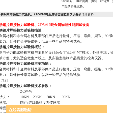
90°剥离、180°剥离、剪切、粘合
产品的特殊试验。
锈钢片焊接拉力试验机、2T/5t/10吨金属物理性能测试设备
的详细资料：
锈钢片焊接拉力试验机、2T/5t/10吨金属物理性能测试设备
锈钢片焊接拉力试验机
描述
：
金属材料和非金属材料及零部件产品进行拉伸、压缩、弯曲、撕裂、90°剥离
出力、延伸伸长率等试验，以及一些产品的特殊试验。
锈钢片焊接拉力试验机
概述：
制电子万能试验机主机与附具的设计融会了我公司的*技术，外形美观，
单方便，尤其适合做生产线上、及实验室控制产品质量的检测仪器。
锈钢片焊接拉力试验机
主要功能：
金属材料和非金属材料及零部件产品进行拉伸、压缩、弯曲、撕裂、90°剥离
出力、延伸伸长率等试验，以及一些产品的特殊试验。
锈钢片焊接拉力试验机
技术参数：
ZCW-W
i大力：
10KN
20KN
50KN
100KN
感器:
国产/进口高精度力传感器
等级：
0.5级/1级