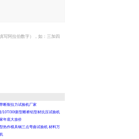
填写阿拉伯数字），如：三加四
带断裂拉力试验机厂家
吨/10T/30t新型断桥铝型材抗压试验机
家年底大放价
型热作模具钢三点弯曲试验机 材料万
机