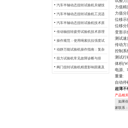
试验力
化
及产业落地应用
汽车半轴动态扭转试验机关键技
力值精
力值分
术及产业落地应用
汽车半轴动态扭转试验机工况适
位移示
配与质控应用探析
汽车半轴动态扭转试验机技术原
位移分
理与行业应用
传动轴扭转疲劳试验机技术原理
变形示
测试速
与行业应用
操作规范：使用绳索抗拉强度试
传动方
验机的完整测试步骤
动静万能试验机操作指南：复杂
控制系
测试行程
动态测试的标准化流程
扭力试验机常见故障诊断与排
体积(W*
除：从传感器信号异常到机械传
阀门扭转试验机精度影响因素及
电源、
动问题
提升策略
重量:
自动停
超薄不
产品相
如果你
家联系