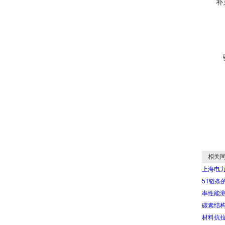
补
相关同
上海电
5T链条
率性能
碳素结构
材料抗