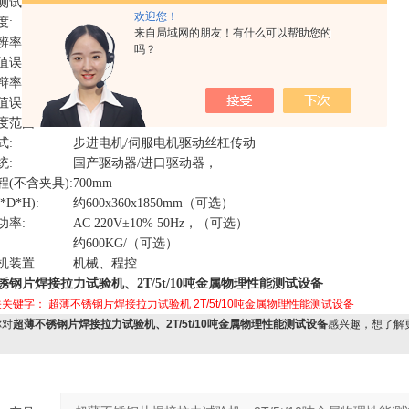
测试范围:
1.0%~100%FS/ 0.4%~100%FS
欢迎您！
度:
±1%/±0.5%
来自局域网的朋友！有什么可以帮助您的
辨率:
1/200000
吗？
值误差:
示值的±0.5%以内
辩率:
0.05um
值误差:
示值的±0.5%以内
度范围：
0.001～500mm/min/0.001-200mm/min
式:
步进电机/伺服电机驱动丝杠传动
统:
国产驱动器/进口驱动器，
(不含夹具):
700mm
D*H):
约600x360x1850mm（可选）
功率:
AC 220V±10% 50Hz，（可选）
约600KG/（可选）
机装置
机械、程控
锈钢片焊接拉力试验机、2T/5t/10吨金属物理性能测试设备
关关键字：
超薄不锈钢片焊接拉力试验机
2T/5t/10吨金属物理性能测试设备
对
超薄不锈钢片焊接拉力试验机、2T/5t/10吨金属物理性能测试设备
感兴趣，想了解
：