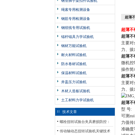
钢管脚手架扣件试验机
绳索专用检测设备
超薄不
钢筋专用检测设备
钢绞线专用试验机
超薄不
超薄不
锚杆锚具力学试验机
主要对
钢材万能试验机
力、拔
耐火材料试验机
超薄不
微机控
防水卷材试验机
操作简
保温材料试验机
超薄不
井盖压力试验机
主要对
力、拔
木材人造板试验机
土工材料力学试验机
超薄不
型 号:
技术文章
可测zu
螺栓扭转试验台夹具磨损防控：
力值传
准确度
材质选型与表面处理的耐用性优
传动轴动态扭转试验机关键技术