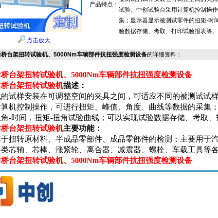
产品特点：
试验。中创试验台采用计算机控制操作
集；显示器显示被测试零件的扭矩-时
验数据存储、考取、打印试验报表等。
点击放大
桥台架扭转试验机、5000Nm车辆部件抗扭强度检测设备
的详细资料：
桥台架扭转试验机、5000Nm车辆部件抗扭强度检测设备
后桥台架扭转试验机
描述：
试
的
试样安装在可调整空间的夹具之间，可适应不同的被测试试
计算机控制操作，可进行扭矩、峰值、角度、曲线等数据的采集；
扭角-时间，扭矩-扭角试验曲线；可以实现试验数据存储、考取
后桥台架扭转试验机
主要功能：
用于扭转原材料、半成品零部件、成品零部件的检测；
主要用于
各类芯轴、芯棒、涨紧轮、离合器、减震器、螺栓、车载工具等
桥台架扭转试验机、5000Nm车辆部件抗扭强度检测设备