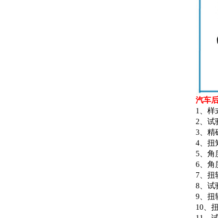
汽车
1、样
2、试
3、精确
4、扭
5、角
6、角
7、扭
8、试
9、扭转
10、
11、