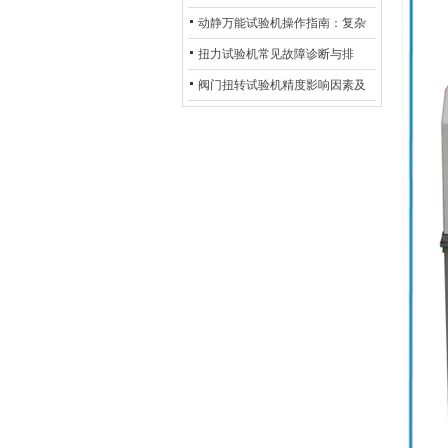
验机的完整测试步骤
动静万能试验机操作指南：复杂
动态测试的标准化流程
扭力试验机常见故障诊断与排
除：从传感器信号异常到机械传
阀门扭转试验机精度影响因素及
动问题
提升策略