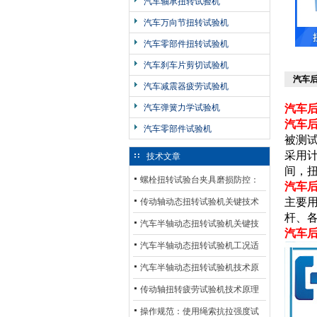
汽车轴承扭转试验机
汽车万向节扭转试验机
汽车零部件扭转试验机
汽车刹车片剪切试验机
汽车后
汽车减震器疲劳试验机
汽车弹簧力学试验机
汽车后
汽车
汽车零部件试验机
被测
采用
技术文章
间，
螺栓扭转试验台夹具磨损防控：
汽车
材质选型与表面处理的耐用性优
主要
传动轴动态扭转试验机关键技术
杆、
化
及产业落地应用
汽车半轴动态扭转试验机关键技
汽车后
术及产业落地应用
汽车半轴动态扭转试验机工况适
配与质控应用探析
汽车半轴动态扭转试验机技术原
理与行业应用
传动轴扭转疲劳试验机技术原理
与行业应用
操作规范：使用绳索抗拉强度试