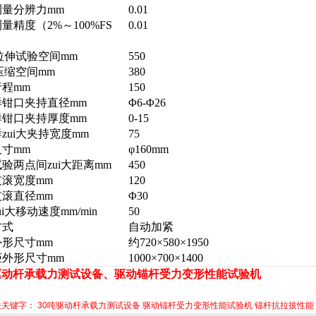
测量分辨力mm
0.01
量精度（2%～100%FS
0.01
大拉伸试验空间mm
550
大压缩空间mm
380
程mm
150
样钳口夹持直径mm
Φ6-Φ26
样钳口夹持厚度mm
0-15
zui大夹持宽度mm
75
尺寸mm
φ160mm
验两点间zui大距离mm
450
支滚宽度mm
120
支滚直径mm
Φ30
ui大移动速度mm/min
50
方式
自动加紧
外形尺寸mm
约720×580×1950
柜外形尺寸mm
1000×700×1400
驱动杆承载力测试设备、
驱动锚杆
受力变形性能试验机
关关键字：
30吨驱动杆承载力测试设备
驱动锚杆受力变形性能试验机
锚杆抗拉拔性能