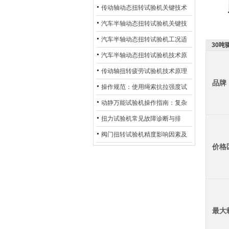
材质选型与表面处理的耐用性优
传动轴动态扭转试验机关键技术
化
及产业落地应用
汽车半轴动态扭转试验机关键技
术及产业落地应用
汽车半轴动态扭转试验机工况适
30吨
配与质控应用探析
汽车半轴动态扭转试验机技术原
理与行业应用
传动轴扭转疲劳试验机技术原理
品牌
与行业应用
操作规范：使用绳索抗拉强度试
验机的完整测试步骤
动静万能试验机操作指南：复杂
动态测试的标准化流程
扭力试验机常见故障诊断与排
除：从传感器信号异常到机械传
阀门扭转试验机精度影响因素及
价格
动问题
提升策略
最大