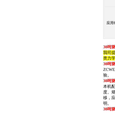
应用
30吨
我司
类力
30吨
ZCW
验。
30吨
本机
度、
移，
明。
30吨