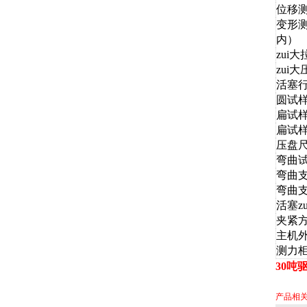
位移
变形测
内）
zui
zui
活塞行
圆试
扁试
扁试样
压盘
弯曲试
弯曲
弯曲
活塞z
夹紧
主机
测力
30吨
产品相