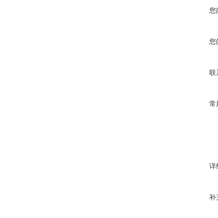
您
您
联
常
详
补