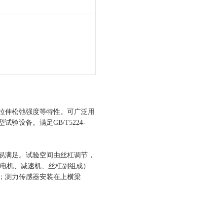
拉伸松弛强度等特性。可广泛用
设备。满足GB/T5224-
易满足。试验空间由丝杠调节，
速电机、减速机、丝杠副组成）
；测力传感器安装在上横梁