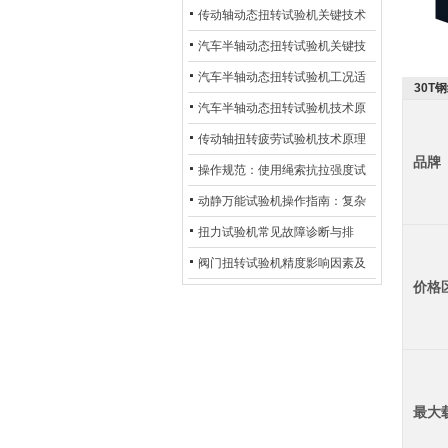
材质选型与表面处理的耐用性优
传动轴动态扭转试验机关键技术
化
及产业落地应用
汽车半轴动态扭转试验机关键技
术及产业落地应用
汽车半轴动态扭转试验机工况适
30T
配与质控应用探析
汽车半轴动态扭转试验机技术原
理与行业应用
传动轴扭转疲劳试验机技术原理
品牌
与行业应用
操作规范：使用绳索抗拉强度试
验机的完整测试步骤
动静万能试验机操作指南：复杂
动态测试的标准化流程
扭力试验机常见故障诊断与排
除：从传感器信号异常到机械传
阀门扭转试验机精度影响因素及
价格
动问题
提升策略
最大