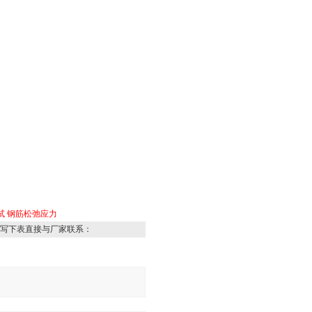
试
钢筋松弛应力
写下表直接与厂家联系：