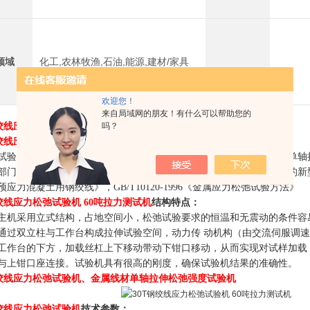
领域
化工,农林牧渔,石油,能源,建材/家具
欢迎您！
来自局域网的朋友！有什么可以帮助您的
钢绞线应力松弛试验机 60吨拉力测试机
吗？
钢绞线应力松弛试验机
功能特点:
试验机主要用于钢铰线的松弛试验，可检测钢铰线及其它金属线材的单轴
部门、建筑施工单位、钢铰线和钢筋生产企业，是现代建筑力学试验的新型试验
《预应力混凝土用钢绞线》，GB/T10120-1996《金属应力松弛试验方法》
钢绞线应力松弛试验机 60吨拉力测试机
结构特点：
主机采用立式结构，占地空间小，松弛试验要求的恒温和无震动的条件容
通过双立柱与工作台构成拉伸试验空间，动力传 动机构（由交流伺服调
工作台的下方，加载丝杠上下移动带动下钳口移动，从而实现对试样加载
与上钳口座连接。试验机具有很高的刚度，确保试验机结果的准确性。
钢绞线应力松弛试验机、金属线材单轴拉伸松弛强度试验机
钢绞线应力松弛试验机
技术参数
：