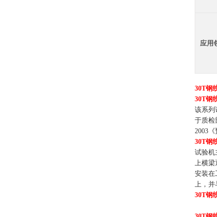
应用
30T
30T
该系列
于质检
2003
30T
试验机
上横梁
安装在
上，并
30T
30T