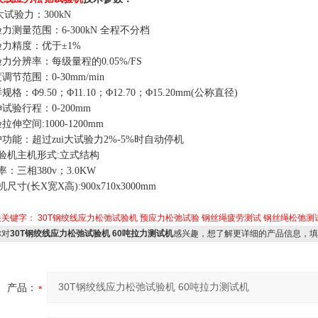
i大试验力：300kN
力测量范围：6-300kN 全程不分档
验力精度：优于±1%
力分辨率：每级量程的0.05%/FS
调节范围：0-30mm/min
规格：Φ9.50；Φ11.10；Φ12.70；Φ15.20mm(公称直径)
试验行程：0-200mm
拉伸空间:1000-1200mm
护功能：超过zui大试验力2%-5%时自动停机
试验机主机形式:立式结构
率：三相380v；3.0KW
尺寸(长X宽X高):900x710x3000mm
关关键字：
30T钢绞线应力松弛试验机
预应力松弛试验
钢丝绳疲劳测试
钢丝绳松弛测
对
30T钢绞线应力松弛试验机 60吨拉力测试机
感兴趣，想了解更详细的产品信息，填
产品：