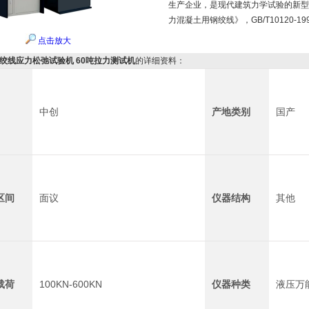
生产企业，是现代建筑力学试验的新型试验
力混凝土用钢绞线》，GB/T10120-
点击放大
钢绞线应力松弛试验机 60吨拉力测试机
的详细资料：
中创
产地类别
国产
区间
面议
仪器结构
其他
载荷
100KN-600KN
仪器种类
液压万能