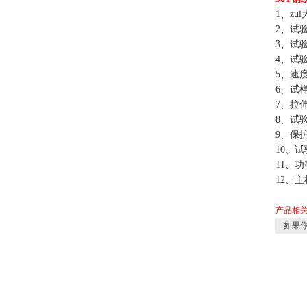
1、zu
2、试验
3、试
4、试验
5、速度
6、试样
7、拉伸
8、试验
9、保
10、
11、功
12、主机
产品相
如果你