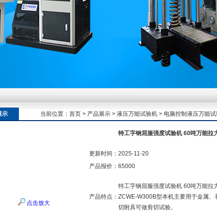
额定扭矩到加载频率的工况适配逻辑
额定扭矩到加载频率的工况适配逻辑
展示
当前位置：
首页
>
产品展示
>
液压万能试验机
>
电脑控制液压万能试
额定扭矩到加载频率的工况适配逻辑
特工字钢屈服强度试验机 60吨万能拉
更新时间：
2025-11-20
产品报价：
65000
特工字钢屈服强度试验机 60吨万能拉
产品特点：
ZCWE-W300B型本机主要用于金
点击放大
切附具可做剪切试验。