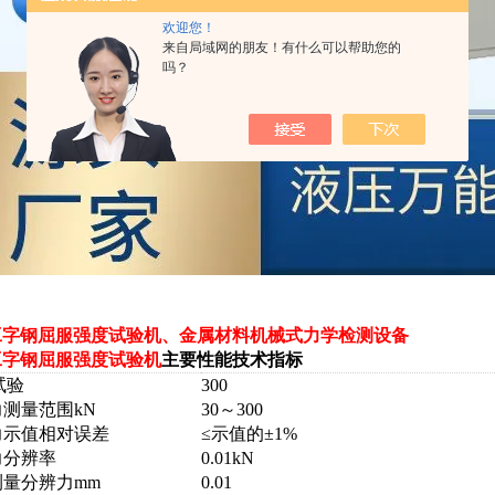
欢迎您！
来自局域网的朋友！有什么可以帮助您的
吗？
特工字钢屈服强度试验机、金属材料机械式力学检测设备
工字钢屈服强度试验机
主要性能技术指标
试验
300
力测量范围
kN
30～300
力示值相对误差
≤
示值的±1%
力分辨率
0.01kN
测量分辨力
mm
0.01