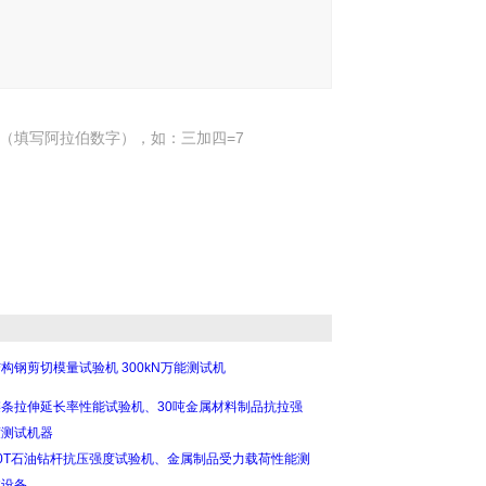
（填写阿拉伯数字），如：三加四=7
构钢剪切模量试验机 300kN万能测试机
链条拉伸延长率性能试验机、30吨金属材料制品抗拉强
度测试机器
30T石油钻杆抗压强度试验机、金属制品受力载荷性能测
试设备