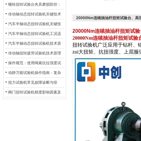
螺栓扭转试验台夹具磨损防控：
材质选型与表面处理的耐用性优
传动轴动态扭转试验机关键技术
20000Nm连续抽油杆扭矩试验台、
化
及产业落地应用
汽车半轴动态扭转试验机关键技
20000Nm连续抽油杆扭矩
术及产业落地应用
汽车半轴动态扭转试验机工况适
20000Nm连续抽油杆扭矩试验
配与质控应用探析
汽车半轴动态扭转试验机技术原
扭转试验机
广泛应用于钻杆、
zui大扭矩、抗扭强度、上屈
理与行业应用
传动轴扭转疲劳试验机技术原理
与行业应用
操作规范：使用绳索抗拉强度试
验机的完整测试步骤
动静万能试验机操作指南：复杂
动态测试的标准化流程
扭力试验机常见故障诊断与排
除：从传感器信号异常到机械传
阀门扭转试验机精度影响因素及
动问题
提升策略