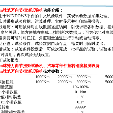
0Nm球笼万向节扭矩试验机
功能介绍：
用于WINDOWS平台的中文试验软件，实现试验数据采集处理。
可实时采集试验数据、运算处理、实时显示并打印结果报告。
曲线遍历：可用鼠标对曲线数据逐点访问，以便求取各种数据。扭
角度的关系，能方便地在曲线上找到所求数据点；可方便地对曲
根据需要可随时对扭矩、角度测量通道进行手动或自动清零。
自动存盘：试验条件、试验数据自动存盘，需要时可随时调出。
批量试验：试验条件设定后，可依次完成一批样品的试验，试验条
随时调用，再次试验无须设置。
印试验报表。
0Nm球笼万向节扭矩试验机、汽车零部件扭转刚度检测设备
0Nm球笼万向节扭矩试验机
技术参数：
1000Nm
2000Nm
3000Nm
500
大试验扭矩
1000Nm
2000Nm
3000Nm
500
测量范围
1%-100%
ui小读数值
0.1Nm
示值相对误差
±1%
zui小读数值
0.1°
大扭转角
99999°
角测量相对误差
±1%