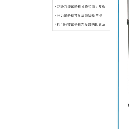
验机的完整测试步骤
动静万能试验机操作指南：复杂
动态测试的标准化流程
扭力试验机常见故障诊断与排
除：从传感器信号异常到机械传
阀门扭转试验机精度影响因素及
动问题
提升策略