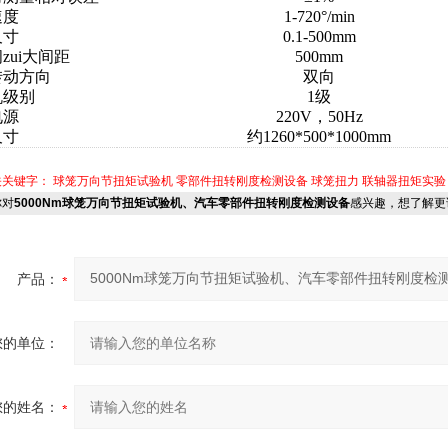
速度
1-720°/min
尺寸
0.1-500mm
zui大间距
500mm
转动方向
双向
机级别
1级
电源
220V，50Hz
尺寸
约1260*500*1000mm
关关键字：
球笼万向节扭矩试验机
零部件扭转刚度检测设备
球笼扭力
联轴器扭矩实验
对
5000Nm球笼万向节扭矩试验机、汽车零部件扭转刚度检测设备
感兴趣，想了解更
产品：
您的单位：
您的姓名：