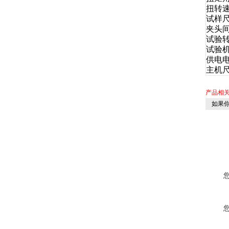
扭转
试样
夹头间
试验
试验
供电
主机
产品相
如果你