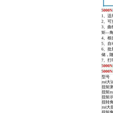
500
1、适
2、
3、
矩—
4、
5、
6、
储，
7、打
500
500
型号
zui
扭矩
扭矩z
扭矩
扭转角
zui
扭矩