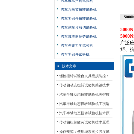
汽车轴承扭转试验机
汽车万向节扭转试验机
500
汽车零部件扭转试验机
汽车刹车片剪切试验机
500
500
汽车减震器疲劳试验机
广泛
汽车弹簧力学试验机
矩、
汽车零部件试验机
技术文章
螺栓扭转试验台夹具磨损防控：
材质选型与表面处理的耐用性优
传动轴动态扭转试验机关键技术
化
及产业落地应用
汽车半轴动态扭转试验机关键技
术及产业落地应用
汽车半轴动态扭转试验机工况适
配与质控应用探析
汽车半轴动态扭转试验机技术原
理与行业应用
传动轴扭转疲劳试验机技术原理
与行业应用
操作规范：使用绳索抗拉强度试