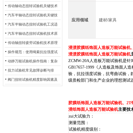
材质选型与表面处理的耐用性优
传动轴动态扭转试验机关键技术
化
及产业落地应用
汽车半轴动态扭转试验机关键技
应用领域
建材/家具
术及产业落地应用
汽车半轴动态扭转试验机工况适
配与质控应用探析
汽车半轴动态扭转试验机技术原
理与行业应用
传动轴扭转疲劳试验机技术原理
浸渍胶膜纸饰面人造板万能试验机
与行业应用
操作规范：使用绳索抗拉强度试
浸渍胶膜纸饰面人造板万能试验机
ZC
MW-20A
人造板万能试验
机是针
验机的完整测试步骤
动静万能试验机操作指南：复杂
GB17657-1999《人造板及
动态测试的标准化流程
扭力试验机常见故障诊断与排
验，抗拉强度试验，抗弯曲试验，
除：从传感器信号异常到机械传
阀门扭转试验机精度影响因素及
级质检部门和生产企业的理想测试
动问题
提升策略
胶膜纸饰面人造板万能试验机、2T
浸纸饰面人造板万能试验机
主要技
zui大试验力：
测量范围：
试验机精度级别：